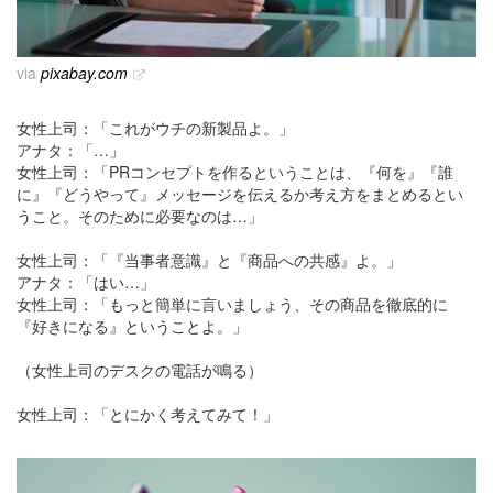
via
pixabay.com
女性上司：「これがウチの新製品よ。」
アナタ：「…」
女性上司：「PRコンセプトを作るということは、『何を』『誰
に』『どうやって』メッセージを伝えるか考え方をまとめるとい
うこと。そのために必要なのは…」
女性上司：「『当事者意識』と『商品への共感』よ。」
アナタ：「はい…」
女性上司：「もっと簡単に言いましょう、その商品を徹底的に
『好きになる』ということよ。」
（女性上司のデスクの電話が鳴る）
女性上司：「とにかく考えてみて！」