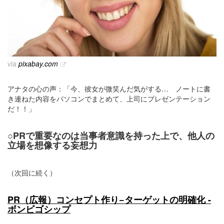
via
pixabay.com
アナタの心の声：「今、彼女が微笑んだ気がする… ノートに書
き連ねた内容をパソコンでまとめて、上司にプレゼンテーション
だ！！」
○PRで重要なのは当事者意識を持った上で、他人の
立場を想像する妄想力
（次回に続く）
PR（広報）コンセプト作り−ターゲットの明確化 -
ボンビゴシップ