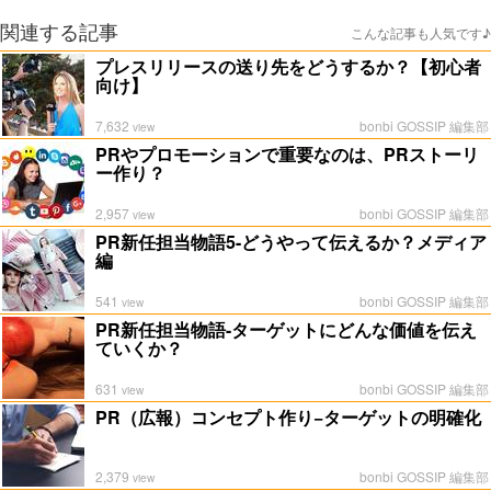
関連する記事
こんな記事も人気です♪
プレスリリースの送り先をどうするか？【初心者
向け】
7,632
bonbi GOSSIP 編集部
view
PRやプロモーションで重要なのは、PRストーリ
ー作り？
2,957
bonbi GOSSIP 編集部
view
PR新任担当物語5-どうやって伝えるか？メディア
編
541
bonbi GOSSIP 編集部
view
PR新任担当物語-ターゲットにどんな価値を伝え
ていくか？
631
bonbi GOSSIP 編集部
view
PR（広報）コンセプト作り−ターゲットの明確化
2,379
bonbi GOSSIP 編集部
view