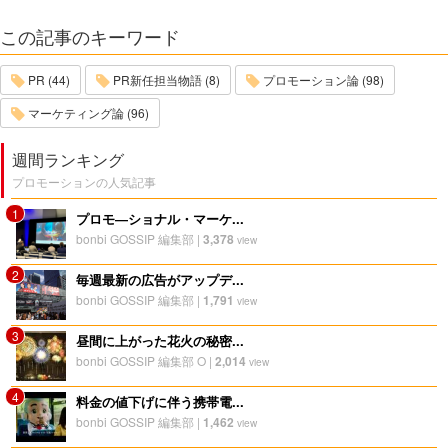
この記事のキーワード
PR (44)
PR新任担当物語 (8)
プロモーション論 (98)
マーケティング論 (96)
週間ランキング
プロモーションの人気記事
1
プロモ―ショナル・マーケ...
bonbi GOSSIP 編集部
|
3,378
view
2
毎週最新の広告がアップデ...
bonbi GOSSIP 編集部
|
1,791
view
3
昼間に上がった花火の秘密...
bonbi GOSSIP 編集部 O
|
2,014
view
4
料金の値下げに伴う携帯電...
bonbi GOSSIP 編集部
|
1,462
view