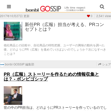
2017年10月27日 更新
0
2,541 view
新任PR（広報）担当が考える、PRコン
セプトとは？
他社商品との比較や、自社商品の特性把握、ユーザーの興味の動向を調べた
後、どのようにPR（広報）を進めていけばよいのでしょうか？次になすべき
ことは？
bonbi GOSSIP 編集部
シェア
PR（広報）ストーリーを作るための情報収集と
は？ - ボンビゴシップ
世の中のPR担当は、どのようにPRストーリーを作っているのでし