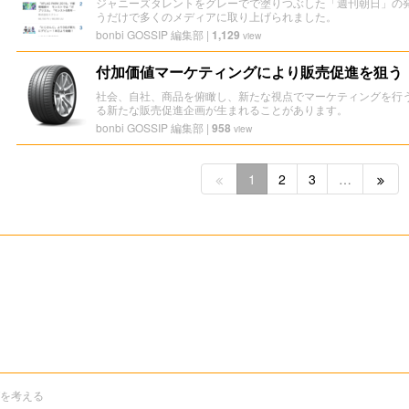
ジャニーズタレントをグレーでで塗りつぶした「週刊朝日」の
うだけで多くのメディアに取り上げられました。
bonbi GOSSIP 編集部
|
1,129
view
付加価値マーケティングにより販売促進を狙う
社会、自社、商品を俯瞰し、新たな視点でマーケティングを行
る新たな販売促進企画が生まれることがあります。
bonbi GOSSIP 編集部
|
958
view
1
2
3
…
グを考える