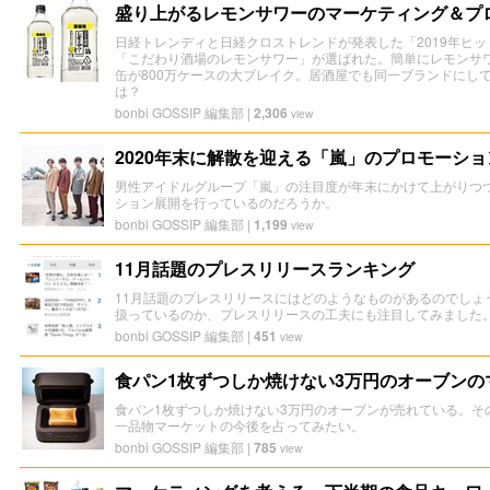
盛り上がるレモンサワーのマーケティング＆プ
日経トレンディと日経クロストレンドが発表した「2019年ヒッ
「こだわり酒場のレモンサワー」が選ばれた。簡単にレモンサワ
缶が800万ケースの大ブレイク。居酒屋でも同一ブランドにし
は？
bonbi GOSSIP 編集部
|
2,306
view
2020年末に解散を迎える「嵐」のプロモーショ
男性アイドルグループ「嵐」の注目度が年末にかけて上がりつ
ション展開を行っているのだろうか。
bonbi GOSSIP 編集部
|
1,199
view
11月話題のプレスリリースランキング
11月話題のプレスリリースにはどのようなものがあるのでしょ
扱っているのか、プレスリリースの工夫にも注目してみました
bonbi GOSSIP 編集部
|
451
view
食パン1枚ずつしか焼けない3万円のオーブンの
食パン1枚ずつしか焼けない3万円のオーブンが売れている。そ
一品物マーケットの今後を占ってみたい。
bonbi GOSSIP 編集部
|
785
view