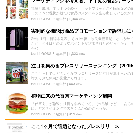
マーケティングを考える、下半期の食品キーワ
独身世帯増、少しずつ高齢化、ネットフリックスやhuluなどの
そのような現状が新たな食品のスタイルを生み出しているのか
bonbi GOSSIP 編集部
|
1,044
view
実利的な機能は商品プロモーションで訴求しに
2年に1回、新端末発表、その1年後に改良機種登場、というサイク
だが、今年はどのようなポイントが訴求されたのだろうか？ 
みた。
bonbi GOSSIP 編集部
|
1,323
view
注目を集めるプレスリリースランキング（2019
ここ１ヶ月ではどのようなプレスリリースに注目が集まったので
増えてきた傾向が見受けられます。
bonbi GOSSIP 編集部
|
443
view
植物由来の代替肉マーケティング展開
「代替肉」が急速に注目を集めている。その理由はどこにある
は、どのタイミングで大きく広がるのだろうか。
bonbi GOSSIP 編集部
|
811
view
ここ1ヶ月で話題となったプレスリリース