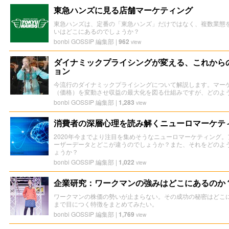
東急ハンズに見る店舗マーケティング
東急ハンズは、定番の「東急ハンズ」だけではなく、複数業態
いはどこにあるのでしょうか？
bonbi GOSSIP 編集部
|
962
view
ダイナミックプライシングが変える、これから
ョン
今流行のダイナミックプライシングについて解説します。マーケ
（価格）を変動させ収益の最大化を図る仕組みですが、どのよ
bonbi GOSSIP 編集部
|
1,283
view
消費者の深層心理を読み解くニューロマーケテ
2020年今までより注目を集めそうなニューロマーケティング
ーザーデータとどこが違うのでしょうか？また、それをどのよ
ょうか？
bonbi GOSSIP 編集部
|
1,022
view
企業研究：ワークマンの強みはどこにあるのか
ワークマンの株価の勢いが止まらない。その成功の秘密はどこ
まで目につく特徴をまとめてみたい。
bonbi GOSSIP 編集部
|
1,769
view