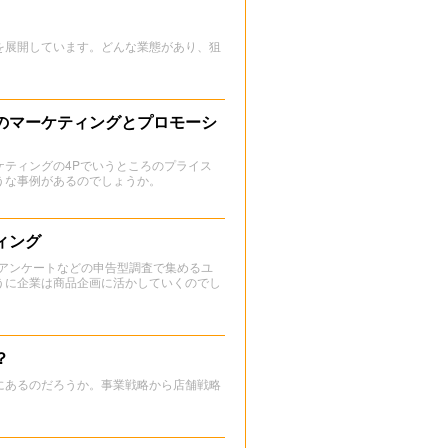
を展開しています。どんな業態があり、狙
のマーケティングとプロモーシ
ティングの4Pでいうところのプライス
うな事例があるのでしょうか。
ィング
。アンケートなどの申告型調査で集めるユ
うに企業は商品企画に活かしていくのでし
？
にあるのだろうか。事業戦略から店舗戦略