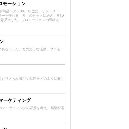
ロモーション
ト商品ベスト30」12位に、サントリー
ーを作れる「素」のヒットに続き、RTD
て急拡大した。プロモーションの戦略と
ン
つあるようだ。どのような活動、プロモー
うか？どんな商品や話題をどのように取り
。
マーケティング
のマーケティングの背景を考え、高級家電