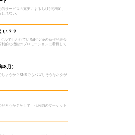
ード
配信サービスの充実による1人時間増加、
もしれない。
くい？？
ルで行われているiPhoneの新作発表会
実利的な機能のプロモーションに着目して
年8月）
しょうか？SNSでもバズりそうなネタが
のだろうか？そして、代替肉のマーケット