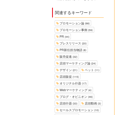
関連するキーワード
プロモーション論
(98)
プロモーション事例
(59)
PR
(44)
プレスリリース
(20)
PR新任担当物語
(8)
販売促進
(32)
店頭マーケティング論
(24)
デザイン
ペット
(21)
(11)
店頭販促
(115)
オリジナル什器
(17)
Webマーケティング
(4)
ブログ・オピニオン
(46)
店頭什器
店頭動画
(33)
(3)
セールスプロモーション
(10)