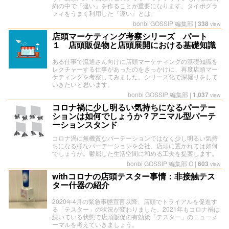
約の中で『違い』を作ることが重要になります。タイポグラ
フィをうまく利用した『違い』とは。
bonbi GOSSIP 編集部
|
338
view
店頭マーケティング考察シリーズ パート
１ 店頭販促物と店頭展開における基礎知識
ある仕事で流通さん向けに店頭マーケティングの基礎知識を
レクチャーする仕事があったのをきっかけに、再度店頭マー
ケティングを考察してみました。シリーズ化で深堀りをして
いきたいと思います。
bonbi GOSSIP 編集部
|
1,037
view
コロナ禍に少し明るい気持ちになるパーテー
ションは如何でしょうか？アニマル型パーテ
ーションスタンド
コロナ渦に無機質なパーテーションではなく少し明るい気持
ちになる様なパーテーションを会社、店頭に置かれては如何
でしょうか。鬱屈した生活空間に和める工夫を提案します。
bonbi GOSSIP 編集部 O
|
603
view
withコロナの店頭テスター事情：非接触テス
ター什器の紹介
2020年4月の緊急事態宣言以降、店頭でトライアルを促進す
る「テスター」の状況が変わりました。2021年もコロナ禍は
続いている状態で店頭販促の有効策「テスター」のニューノ
ーマルを考えていきましょう。