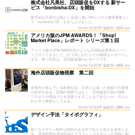
株式会社凡美社、店頭販促をDXする 新サー
ビス「bonbisha-DX」を開始
株式会社凡美社は新たに店頭に強いDXビジネス開発事業とし
て「bonbisha-DX」を立ち上げました。
bonbi GOSSIP 編集部
|
533
view
アメリカ版のJPM AWARDS！「Shop!
Market Place」レポート シリーズ第１回
アメリカ版のJPM AWARDSのような店頭販促業界のイベン
トに行ってきました。計３回にわたりその模様をレポートし
ます。第一回目は、店頭販促物のレポートです。
bonbi GOSSIP 編集部
|
842
view
海外店頭販促物視察 第二回
多様性が進んでいる欧米社会。日本とは違った側面での展開
や訴求がある。店舗の洞察ではなく、店頭販促什器の洞察。
プロセスや理由づけを深堀りすることはできないが、与えら
れた中で推察をしてみる。
bonbi GOSSIP 編集部
|
582
view
デザイン手法「タイポグラフィ」
様々なデザイン制作は制約のある中で広さと深さを追求しま
す。店頭POPや店頭什器のグラフィックデザインも同様に制