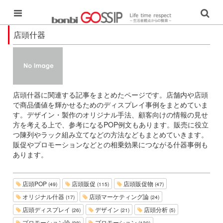
店頭什器
店頭什器に関連する記事をまとめたページです。店舗内や店頭
で商品価値を輝かせるためのディスプレイ事例をまとめていま
す。デザイン・製作のオリジナル手法、顧客向けの情報の見せ
方を考える上で、参考になるPOP例文もあります。販売に役立
つ陳列やラック組み立てなどの方法などもまとめていきます。
販促やプロモーションなどとの相乗効果につながる什器事例も
あります。
店頭POP
店頭販促
店頭販促物
(49)
(115)
(47)
オリジナル什器
店頭マーケティング論
(17)
(24)
店頭ディスプレイ
デザイン
店頭分析
(26)
(21)
(5)
プロモーション論
プロモーション
(98)
(130)