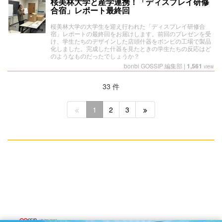
桜美林大学と産学連携！「ディスプレイ研修
合宿」レポート最終回
桜美林大学の大学生を迎え行われた「ディスプレイ研修合
宿」レポートの最終回をお届けします。前回のプレゼンを受
け、学生たちのデザインした店頭什器をボンビの工場で製品
化しました。完成した什器を見たときの学生たちの反応はど
のようなものだったでしょうか？
bonbi GOSSIP 編集部
|
1,561
view
33 件
1
2
3