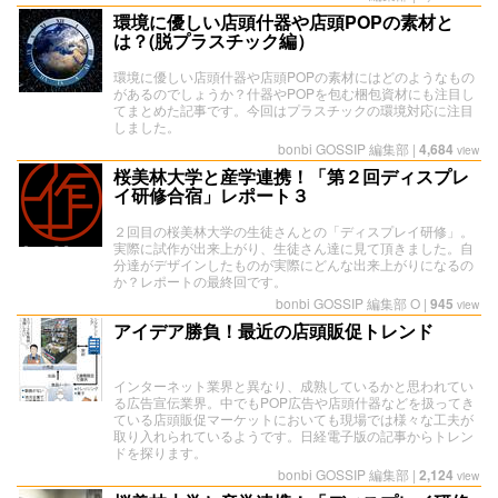
環境に優しい店頭什器や店頭POPの素材と
は？(脱プラスチック編）
環境に優しい店頭什器や店頭POPの素材にはどのようなもの
があるのでしょうか？什器やPOPを包む梱包資材にも注目し
てまとめた記事です。今回はプラスチックの環境対応に注目
しました。
bonbi GOSSIP 編集部
|
4,684
view
桜美林大学と産学連携！「第２回ディスプレ
イ研修合宿」レポート３
２回目の桜美林大学の生徒さんとの「ディスプレイ研修」。
実際に試作が出来上がり、生徒さん達に見て頂きました。自
分達がデザインしたものが実際にどんな出来上がりになるの
か？レポートの最終回です。
bonbi GOSSIP 編集部 O
|
945
view
アイデア勝負！最近の店頭販促トレンド
インターネット業界と異なり、成熟しているかと思われてい
る広告宣伝業界。中でもPOP広告や店頭什器などを扱ってき
ている店頭販促マーケットにおいても現場では様々な工夫が
取り入れられているようです。日経電子版の記事からトレン
ドを探ります。
bonbi GOSSIP 編集部
|
2,124
view