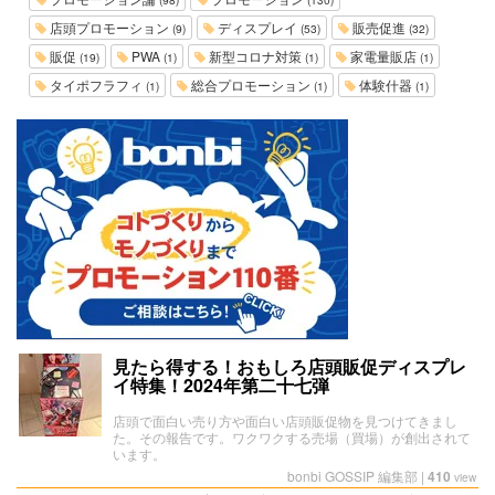
店頭プロモーション
ディスプレイ
販売促進
(9)
(53)
(32)
販促
PWA
新型コロナ対策
家電量販店
(19)
(1)
(1)
(1)
タイポフラフィ
総合プロモーション
体験什器
(1)
(1)
(1)
見たら得する！おもしろ店頭販促ディスプレ
イ特集！2024年第二十七弾
店頭で面白い売り方や面白い店頭販促物を見つけてきまし
た。その報告です。ワクワクする売場（買場）が創出されて
います。
bonbi GOSSIP 編集部
|
410
view