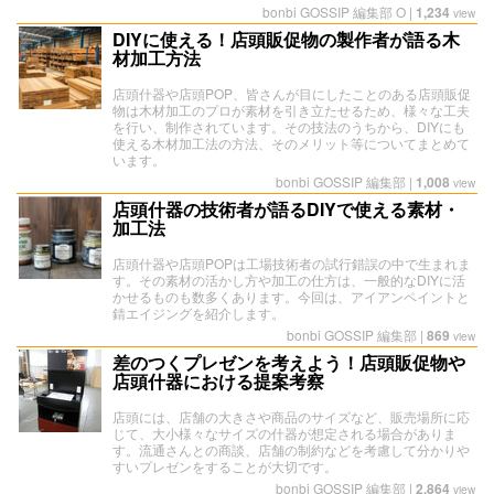
bonbi GOSSIP 編集部 O
|
1,234
view
DIYに使える！店頭販促物の製作者が語る木
材加工方法
店頭什器や店頭POP、皆さんが目にしたことのある店頭販促
物は木材加工のプロが素材を引き立たせるため、様々な工夫
を行い、制作されています。その技法のうちから、DIYにも
使える木材加工法の方法、そのメリット等についてまとめて
います。
bonbi GOSSIP 編集部
|
1,008
view
店頭什器の技術者が語るDIYで使える素材・
加工法
店頭什器や店頭POPは工場技術者の試行錯誤の中で生まれま
す。その素材の活かし方や加工の仕方は、一般的なDIYに活
かせるものも数多くあります。今回は、アイアンペイントと
錆エイジングを紹介します。
bonbi GOSSIP 編集部
|
869
view
差のつくプレゼンを考えよう！店頭販促物や
店頭什器における提案考察
店頭には、店舗の大きさや商品のサイズなど、販売場所に応
じて、大小様々なサイズの什器が想定される場合がありま
す。流通さんとの商談、店舗の制約などを考慮して分かりや
すいプレゼンをすることが大切です。
bonbi GOSSIP 編集部
|
2,864
view