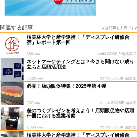
関連する記事
こんな記事も人気です♪
桜美林大学と産学連携！「ディスプレイ研修合
宿」レポート第一回
866
bonbi GOSSIP 編集部 O
view
ネットマーケティングとは？今さら聞けない成り
立ちと店頭活用法
3,326
bonbi GOSSIP 編集部
view
必見！店頭販促特集！2025年第４弾
267
bonbi GOSSIP 編集部
view
差のつくプレゼンを考えよう！店頭販促物や店頭
什器における提案考察
2,863
bonbi GOSSIP 編集部
view
桜美林大学と産学連携！「ディスプレイ研修合