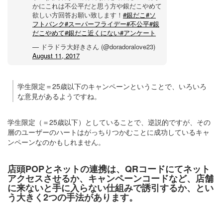
かにこれは不公平だと思う方や銀だこやめて
欲しい方回答お願い致します！
#銀だこ
#ソ
フトバンク
#スーパーフライデー
#不公平
#銀
だこやめて
#銀だこ近くにない
#アンケート
— ドラドラ大好きさん (@doradoralove23)
August 11, 2017
学生限定＝25歳以下のキャンペーンということで、いろいろ
な意見があるようですね。
学生限定（＝25歳以下）としていることで、逆説的ですが、その
層のユーザーのハートはがっちりつかむことに成功しているキャ
ンペーンなのかもしれません。
店頭POPとネットの連携は、QRコードにてネット
アクセスさせるか、キャンペーンコードなど、店舗
に来ないと手に入らない仕組みで誘引するか、とい
う大きく2つの手法があります。