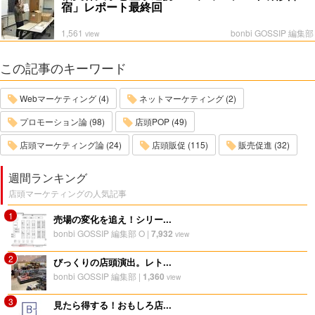
宿」レポート最終回
1,561
bonbi GOSSIP 編集部
view
この記事のキーワード
Webマーケティング (4)
ネットマーケティング (2)
プロモーション論 (98)
店頭POP (49)
店頭マーケティング論 (24)
店頭販促 (115)
販売促進 (32)
週間ランキング
店頭マーケティングの人気記事
1
売場の変化を追え！シリー...
bonbi GOSSIP 編集部 O
|
7,932
view
2
びっくりの店頭演出。レト...
bonbi GOSSIP 編集部
|
1,360
view
3
見たら得する！おもしろ店...