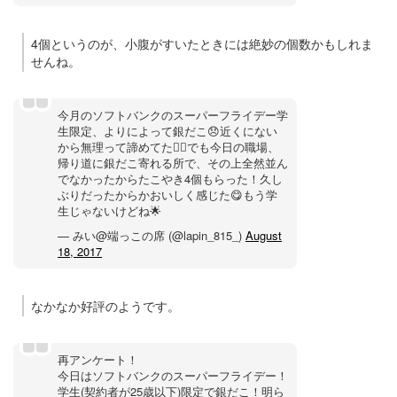
4個というのが、小腹がすいたときには絶妙の個数かもしれま
せんね。
今月のソフトバンクのスーパーフライデー学
生限定、よりによって銀だこ😞近くにない
から無理って諦めてた🤦‍♀️でも今日の職場、
帰り道に銀だこ寄れる所で、その上全然並ん
でなかったからたこやき4個もらった！久し
ぶりだったからかおいしく感じた😋もう学
生じゃないけどね🌟
— みい@端っこの席 (@lapin_815_)
August
18, 2017
なかなか好評のようです。
再アンケート！
今日はソフトバンクのスーパーフライデー！
学生(契約者が25歳以下)限定で銀だこ！明ら