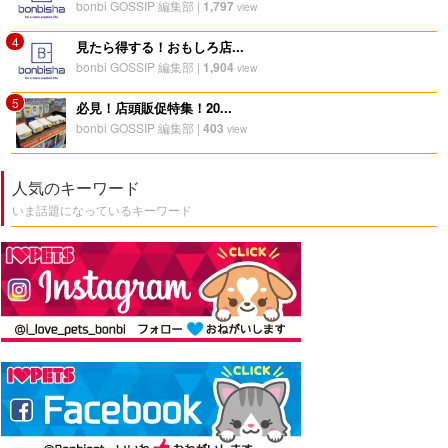
bonbi GOSSIP 編集部
|
1,797
view
4
見たら得する！おもしろ店...
bonbi GOSSIP 編集部
|
1,904
view
5
必見！店頭販促特集！20...
bonbi GOSSIP 編集部
|
403
view
人気のキーワード
いま話題になっているキーワード