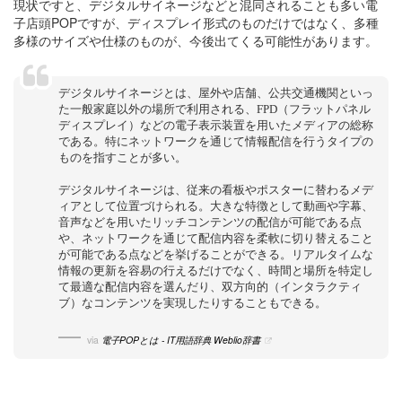
現状ですと、デジタルサイネージなどと混同されることも多い電
子店頭POPですが、ディスプレイ形式のものだけではなく、多種
多様のサイズや仕様のものが、今後出てくる可能性があります。
デジタルサイネージとは、屋外や店舗、公共交通機関といっ
た一般家庭以外の場所で利用される、FPD（フラットパネル
ディスプレイ）などの電子表示装置を用いたメディアの総称
である。特にネットワークを通じて情報配信を行うタイプの
ものを指すことが多い。
デジタルサイネージは、従来の看板やポスターに替わるメデ
ィアとして位置づけられる。大きな特徴として動画や字幕、
音声などを用いたリッチコンテンツの配信が可能である点
や、ネットワークを通じて配信内容を柔軟に切り替えること
が可能である点などを挙げることができる。リアルタイムな
情報の更新を容易の行えるだけでなく、時間と場所を特定し
て最適な配信内容を選んだり、双方向的（インタラクティ
ブ）なコンテンツを実現したりすることもできる。
via
電子POPとは - IT用語辞典 Weblio辞書