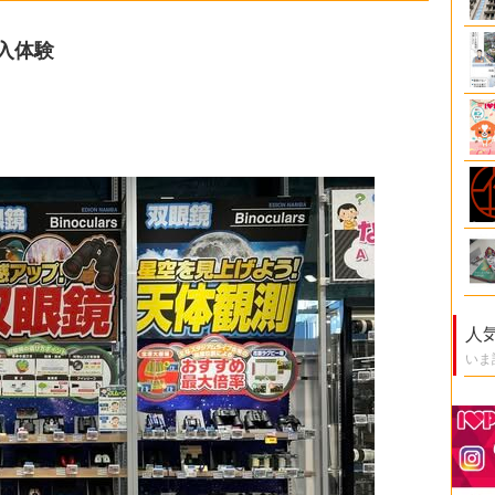
没入体験
人
いま