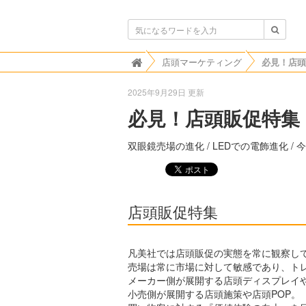
ボンビゴシップ
店頭マーケティング
必見！店頭

2025年9月29日 更新
必見！店頭販促特集！
双眼鏡売場の進化 / LEDでの電飾進化 /
店頭販促特集
凡美社では店頭販促の実態を常に観察し
売場は常に市場に対して敏感であり、ト
メーカー側が展開する店頭ディスプレイや
小売側が展開する店頭施策や店頭POP。