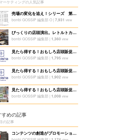
マーケティングの人気記事
売場の変化を追え！シリーズ 第一弾スーパーを観ると面白い！
bonbi GOSSIP 編集部 O
|
7,931
view
びっくりの店頭演出。レトルトカレーの店頭販促。
bonbi GOSSIP 編集部
|
1,360
view
見たら得する！おもしろ店頭販促ディスプレイ特集！2023年冬第一弾
bonbi GOSSIP 編集部
|
1,795
view
見たら得する！おもしろ店頭販促ディスプレイ特集！2024年第一弾
bonbi GOSSIP 編集部
|
1,902
view
見たら得する！おもしろ店頭販促ディスプレイ特集！2024年第八弾
bonbi GOSSIP 編集部
|
1,008
view
すすめの記事
目の記事
コンテンツの創造がプロモーションにもつながる、中国時価総額3位の会社の考え方
bonbi GOSSIP 編集部
|
1,174
view