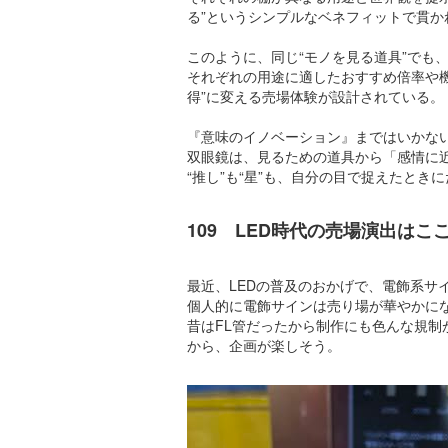
る”というシンプルなベネフィットで貫か
このように、同じ“モノを見る道具”でも
それぞれの用途に適したおすすめ倍率や機
得”に変える売場体験が設計されている。
『意味のイノベーション』まではいかな
双眼鏡は、見るための道具から「感情に
“推し”も“星”も、自分の目で捉えたとき
109 LED時代の売場演出は
最近、LEDの普及のおかげで、電飾系サ
個人的に電飾サインは売り場が華やかに
昔はFL管だったから制作にも色んな規
から、企画が楽しそう。