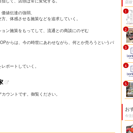
目指して、店頭は常に変化する。
店頭
1
、価値伝達の強弱、
せ方、体感させる施策などを追求していく。
2
ション施策をもってして、流通との商談にのぞむ
OPからは、今の時世にあわせながら、何とか売ろうというパ
3
をレポートしていく。
4
家
5
Xアカウントです。御覧ください。
お
今注