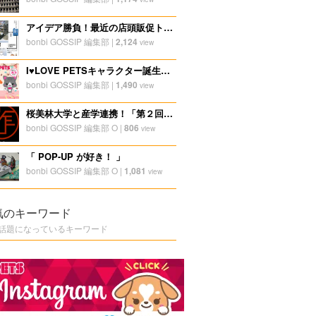
アイデア勝負！最近の店頭販促トレンド
bonbi GOSSIP 編集部
|
2,124
view
I♥LOVE PETSキャラクター誕生秘話【ブランド編】
bonbi GOSSIP 編集部
|
1,490
view
桜美林大学と産学連携！「第２回ディスプレイ研修合宿」レポート１
bonbi GOSSIP 編集部 O
|
806
view
「 POP-UP が好き！ 」
bonbi GOSSIP 編集部 O
|
1,081
view
気のキーワード
話題になっているキーワード