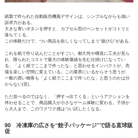
紙製で作られた自動販売機風デザインは、シンプルながらも強い
訴求力がある。
大きな青いボタンを押すと、カプセル型のペンセットがコトリと
落ちてくる。
この体験だけで、つい商品を欲しくなってしまう“遊び心”がある。
これを紙で作り込んだことがすごい。耐久性や構造に工夫が見ら
れ、限られたコストで最大の体験価値を生む仕掛けになってい
る。「よく紙でここまで作ったな」と思わせるインパクトが、売
場を楽しい空間に変えている。この業界にいるからそう思うが、
一般の買い物客も「よく紙でここまで作ったな」と思うのかは分
からない(笑)。
ただ並べるのではなく、「押す→出てくる」というアクションを
伴わせることで、商品購入が小さなゲーム体験に変わる。子供か
ら大人まで、このワクワク感はつい試したくなる。
90 冷凍庫の広さを“餃子パッケージ”で語る直球販
促