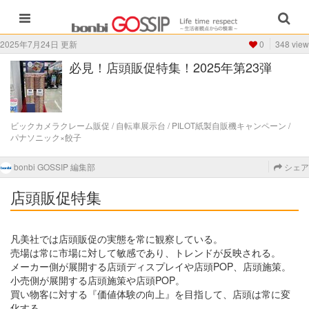
2025年7月24日 更新
0
348 view
必見！店頭販促特集！2025年第23弾
ビックカメラクレーム販促 / 自転車展示台 / PILOT紙製自販機キャンペーン /
パナソニック×餃子
bonbi GOSSIP 編集部
シェア
店頭販促特集
凡美社では店頭販促の実態を常に観察している。
売場は常に市場に対して敏感であり、トレンドが反映される。
メーカー側が展開する店頭ディスプレイや店頭POP、店頭施策。
小売側が展開する店頭施策や店頭POP。
買い物客に対する『価値体験の向上』を目指して、店頭は常に変
化する。