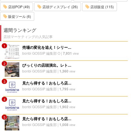
店頭POP (49)
店頭ディスプレイ (26)
店頭販促 (115)
販促ツール (6)
週間ランキング
店頭マーケティングの人気記事
1
売場の変化を追え！シリー...
bonbi GOSSIP 編集部 O
|
7,931
view
2
びっくりの店頭演出。レト...
bonbi GOSSIP 編集部
|
1,360
view
3
見たら得する！おもしろ店...
bonbi GOSSIP 編集部
|
1,795
view
4
見たら得する！おもしろ店...
bonbi GOSSIP 編集部
|
1,902
view
5
見たら得する！おもしろ店...
bonbi GOSSIP 編集部
|
1,008
view