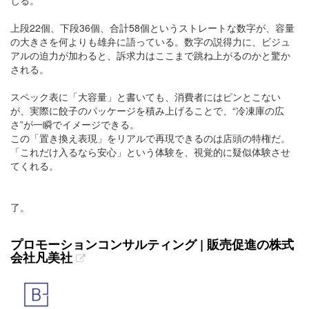
上段22個、下段36個、合計58個というストレートな数字が、容量
の大きさを何よりも雄弁に語っている。数字の説得力に、ビジュ
アルの迫力が加わると、訴求力はここまで跳ね上がるのかと驚か
される。
スペック表に「大容量」と書いても、消費者にはピンとこない
が、実際に餃子のパッケージを積み上げることで、“冷凍庫の広
さ”が一瞬でイメージできる。
この「置き換え表現」をリアルで再現できるのは店頭の特権だ。
「これだけ入るなら安心」という体験を、視覚的に疑似体験させ
てくれる。
了。
プロモーションコンサルティング | 販売促進の株式
会社凡美社