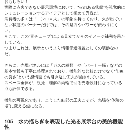
おもしろい！
実際に点火できない展示環境において、“火のある状態”を視覚的に
シミュレーションするアイデアとして極めて秀逸だ。
消費者の多くは「コンロ＝火」の印象を持っており、火が出てい
ない状態のバーナーだけでは、その魅力やパワーが伝わりにく
い。
そこで、この“青チューブ”による見立てがそのイメージ補完を果た
している。
つまりこれは、展示というより情報伝達装置としての装飾なの
だ。
さらに、売場パネルには「ガスの種類」や「バーナー幅」などの
基本情報も丁寧に整理されており、機能的な比較だけでなく“印象
の良さ”という感情面でも引き込む工夫が施されている。
スペース全体が、視覚＋理解の両輪で回る売場設計になっている
点も評価できる。
機能の可視化であり、こうした細部の工夫こそが、売場を“体験の
場”に変える鍵になる。
105 水の揺らぎを表現した光る展示台の美的機能
性