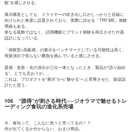
観”を感じさせる。
展示構造としても、ドライヤーの吹き出し口がしっかりと目線に
向けられた角度に設置されており、実際に試せる「TRY ME」体験
導線もある。
単なる装飾ではなく、試用機能とブランド体験を両立させた什器
設計になっている。
「体験型×高級感」の展示をベンチマークしている可能性は高く、
視覚演出で劣らない勝負を挑んでいると感じさせる。
質感・造形・光の演出が三位一体となったとき、製品が“語り始め
る”。とでも言おうか。。
これは、プロダクトを“展示”から“魅せる”へと昇華させた、販促設
計だと思う。
106 “誰得”が刺さる時代──ジオラマで魅せるトレ
ーディング食玩の進化系売場
今、食玩って、こんなに色々と売ってるの！？
何が出てくるか分からない、おまけ商品。