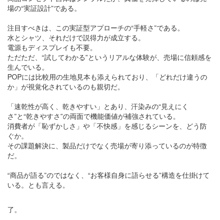
場の“実証設計”である。
注目すべきは、この実証型アプローチの“手軽さ”である。
水とシャツ、それだけで説得力が成立する。
電源もディスプレイも不要。
ただただ、“試してわかる”というリアルな体験が、売場に信頼感を
生んでいる。
POPには比較用の生地見本も添えられており、「どれだけ違うの
か」が視覚化されているのも親切だ。
「速乾性が高く、乾きやすい」とあり、汗染みの“見えにく
さ”と“乾きやすさ”の両面で機能価値が補強されている。
消費者が「恥ずかしさ」や「不快感」を感じるシーンを、どう防
ぐか。
その課題解決に、製品だけでなく売場が寄り添っているのが特徴
だ。
“商品が語る”のではなく、“お客様自身に語らせる”構造を仕掛けて
いる。とも言える。
了。