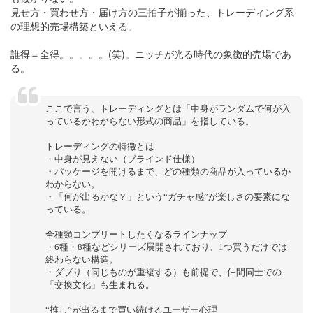
見せ方・買わせ方・届け方の三拍子が揃った、トレーディング系
の理想的売場構築といえる。
誰得＝全得。。。。。(笑)。ニッチが光る時代の象徴的売場であ
る。
ここで言う、トレーディングとは「中身がランダムで何が入
っているかわからない形式の商品」を指している。
トレーディングの特徴とは
・中身が見えない（ブラインド仕様）
・パッケージを開けるまで、どの種類の商品が入っているか
わからない。
・「何が出るかな？」という“ガチャ感”が楽しさの要素にな
っている。
全種類コンプリートしたくなるラインナップ
・6種・8種などシリーズ展開されており、1つ買うだけでは
終わらない構造。
・ダブり（同じものが重複する）も前提で、仲間同士での
「交換文化」も生まれる。
“推し”が出るまで買い続けるユーザー心理