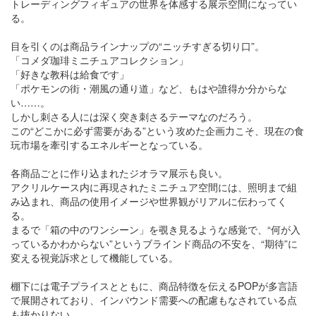
トレーディングフィギュアの世界を体感する展示空間になってい
る。
目を引くのは商品ラインナップの“ニッチすぎる切り口”。
「コメダ珈琲ミニチュアコレクション」
「好きな教科は給食です」
「ポケモンの街・潮風の通り道」など、もはや誰得か分からな
い……。
しかし刺さる人には深く突き刺さるテーマなのだろう。
この“どこかに必ず需要がある”という攻めた企画力こそ、現在の食
玩市場を牽引するエネルギーとなっている。
各商品ごとに作り込まれたジオラマ展示も良い。
アクリルケース内に再現されたミニチュア空間には、照明まで組
み込まれ、商品の使用イメージや世界観がリアルに伝わってく
る。
まるで「箱の中のワンシーン」を覗き見るような感覚で、“何が入
っているかわからない”というブラインド商品の不安を、“期待”に
変える視覚訴求として機能している。
棚下には電子プライスとともに、商品特徴を伝えるPOPが多言語
で展開されており、インバウンド需要への配慮もなされている点
も抜かりない。