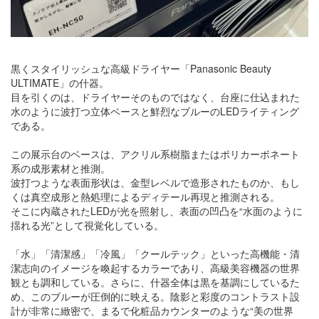
黒くスタイリッシュな高級ドライヤー「Panasonic Beauty
ULTIMATE」の什器。
目を引くのは、ドライヤーそのものではなく、台座に仕込まれた
水のように波打つ立体ベースと鮮烈なブルーのLEDライティング
である。
この展示台のベースは、アクリル系樹脂またはポリカーボネート
系の成形素材と推測。
波打つような表面形状は、金型レベルで造形されたものか、もし
くは真空成形と熱処理によるディテール再現と推測される。
そこに内蔵されたLEDが光を照射し、表面の凹凸を“水面のように
揺れる光”として視覚化している。
「水」「清潔感」「冷風」「クールテック」といった高機能・清
潔志向のイメージを喚起するカラーであり、高級美容機器の世界
観とも調和している。さらに、什器全体は黒を基調にしているた
め、このブルーが圧倒的に映える。陰影と彩度のコントラスト設
計が非常に緻密で、まるで化粧品カウンターのような“美の世界