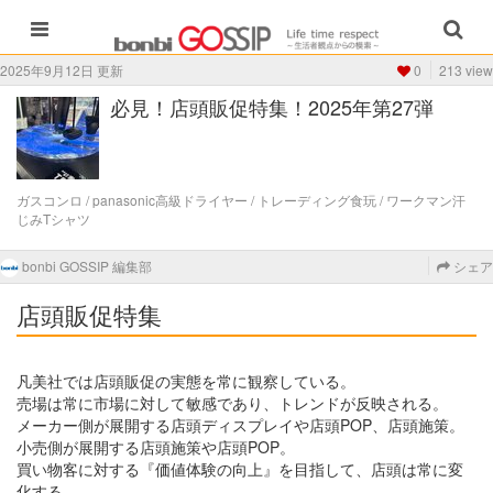
2025年9月12日 更新
0
213 view
必見！店頭販促特集！2025年第27弾
ガスコンロ / panasonic高級ドライヤー / トレーディング食玩 / ワークマン汗
じみTシャツ
bonbi GOSSIP 編集部
シェア
店頭販促特集
凡美社では店頭販促の実態を常に観察している。
売場は常に市場に対して敏感であり、トレンドが反映される。
メーカー側が展開する店頭ディスプレイや店頭POP、店頭施策。
小売側が展開する店頭施策や店頭POP。
買い物客に対する『価値体験の向上』を目指して、店頭は常に変
化する。