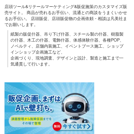
店頭ツール&リテールマーケティング&販促施策のカスタマイズ販
売サイト。 商品が売れるお手伝い、流通との商談をうまくいかせ
るお手伝い。 店頭販促、店頭販促物の企画依頼・相談は凡美社ま
でお願いします。
紙製の販促什器、吊り下げ什器、スチール製の什器、樹脂製
の什器、木工の什器、電飾什器、体感体験什器、各種POP、
ノベルティ、店舗内装施工、イベントブース施工、ショップ
インショップ企画施工など、
企画づくり、現地調査、デザインと設計、製造と施工まで一
気通貫して行います。