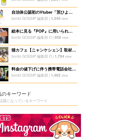
自治体公認初のVtuber「茨ひより」の活躍
bonbi GOSSIP 編集部
|
1,340
view
絵本に見る『POP』に用いられる素材の活用法
bonbi GOSSIP 編集部 O
|
958
view
猫カフェ【ニャンケシェン】取材レポート
bonbi GOSSIP 編集部 O
|
1,794
view
料金の値下げに伴う携帯電話会社のプロモーションの変化
bonbi GOSSIP 編集部
|
1,462
view
気のキーワード
話題になっているキーワード