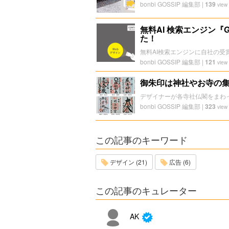
bonbi GOSSIP 編集部
|
139
view
無料AI 検索エンジン『
た！
無料AI検索エンジンに自社の受
bonbi GOSSIP 編集部
|
121
view
御朱印は神社やお寺の
デザイナーが各寺社仏閣をまわ
bonbi GOSSIP 編集部
|
323
view
この記事のキーワード
デザイン (21)
広告 (6)
この記事のキュレーター
AK