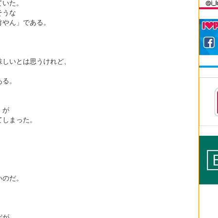
ていた。
そうな
竹やん」である。
味しいとは思うけれど、
ある。
。
」が
てしまった。
いのだ。
だが、