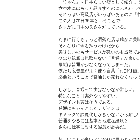
「竹やん」を日本らしい店として紹介し
六本木にはもっと紹介するのにふさわし
それっぽい高級店がいっぱいあるのに「
この人は在日35年ということで
さすがに日本の良さを知っている。
たまに行くちょっと洒落た店は確かに美
それなりに金を払うわけだから
美味しいのもサービスが良いのも当然で
やはり親爺は気取らない「普通」が良い
最近は普通が少なくなってしまった。
僕たち広告屋がよく使う言葉「付加価値
必要ということで普通じゃ売れなくなっ
しかし、普通って実はなかなか難しい。
特別なことは案外やりやすい。
デザインも実はそうである。
普通にちゃんとしたデザインは
ギミックで誤魔化しがきかないから難し
普通をやるには基本と地道な経験と
さらに仕事に対する誠意が必要だ。
新しいことが良いとばかりに思われがち