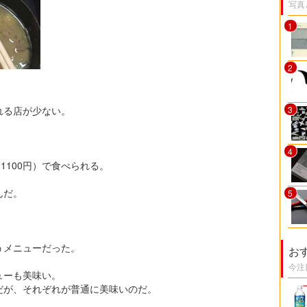
写真
1
2
れる店が少ない。
3
4
1100円）で食べられる。
んだ。
5
。
うメニューだった。
お
今注
ューも美味い。
だが、それぞれが普通に美味いのだ。