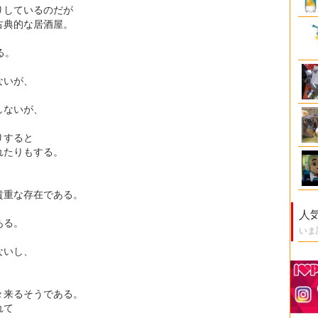
りしているのだが
古典的な居酒屋。
る。
ないが、
しないが、
りすると
れたりもする。
貴重な存在である。
人
ある。
いま
ないし、
。
々来るそうである。
れて