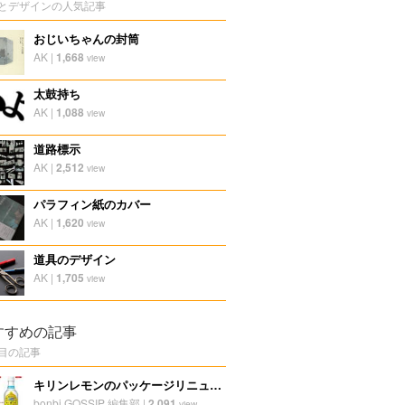
とデザインの人気記事
おじいちゃんの封筒
AK
|
1,668
view
太鼓持ち
AK
|
1,088
view
道路標示
AK
|
2,512
view
パラフィン紙のカバー
AK
|
1,620
view
道具のデザイン
AK
|
1,705
view
すすめの記事
目の記事
キリンレモンのパッケージリニューアルプロモーション
bonbi GOSSIP 編集部
|
2,091
view