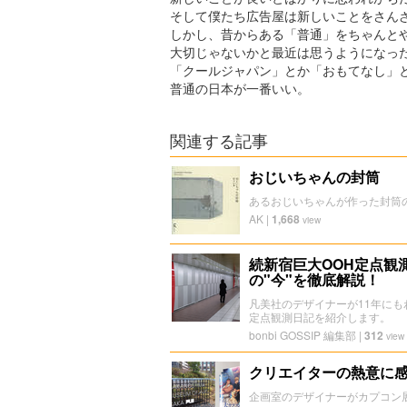
そして僕たち広告屋は新しいことをさん
しかし、昔からある「普通」をちゃんと
大切じゃないかと最近は思うようになっ
「クールジャパン」とか「おもてなし」
普通の日本が一番いい。
関連する記事
おじいちゃんの封筒
あるおじいちゃんが作った封筒
AK
|
1,668
view
続新宿巨大OOH定点観
の"今"を徹底解説！
凡美社のデザイナーが11年に
定点観測日記を紹介します。
bonbi GOSSIP 編集部
|
312
view
クリエイターの熱意に感
企画室のデザイナーがカプコン