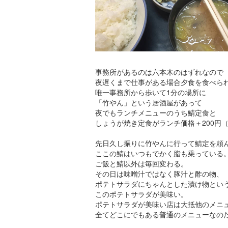
事務所があるのは六本木のはずれなので
夜遅くまで仕事がある場合夕食を食べら
唯一事務所から歩いて1分の場所に
「竹やん」という居酒屋があって
夜でもランチメニューのうち鯖定食と
しょうが焼き定食がランチ価格＋200円（
先日久し振りに竹やんに行って鯖定を頼
ここの鯖はいつもでかく脂も乗っている
ご飯と鯖以外は毎回変わる。
その日は味噌汁ではなく豚汁と酢の物、
ポテトサラダにちゃんとした漬け物とい
このポテトサラダが美味い。
ポテトサラダが美味い店は大抵他のメニ
全てどこにでもある普通のメニューなの