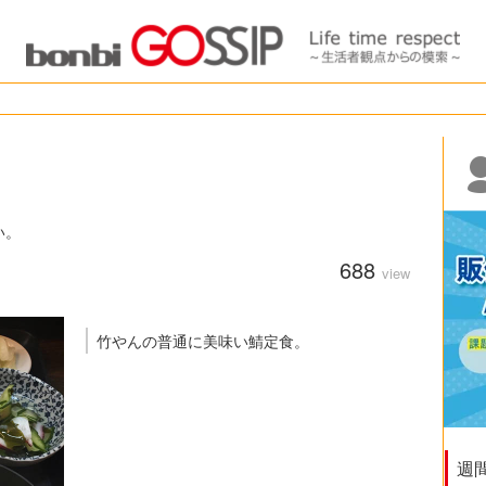
い。
688
view
竹やんの普通に美味い鯖定食。
週