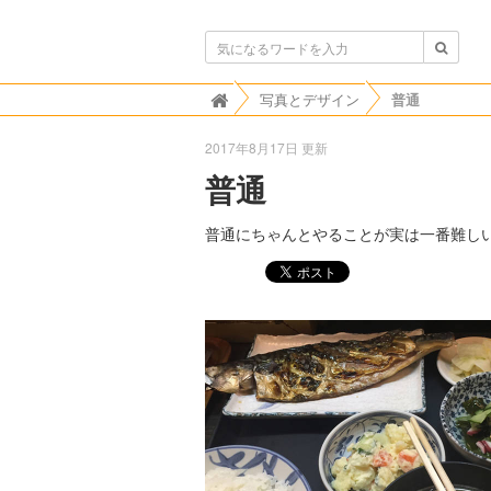
ボンビゴシップ
写真とデザイン
普通

2017年8月17日 更新
普通
普通にちゃんとやることが実は一番難し