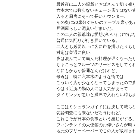
最近夜は二人の親爺とおばさんで切り盛
六本木では数少ないチェーン店ではない
入ると厨房にそって長いカウンター、
その奥に20席分ぐらいのテーブル席があ
居酒屋らしい泥臭い佇まいだ。
この二人の親爺達は愛想がいいわけでは
普通に気配りが行き届いている。
二人とも必要以上に客に声を掛けたりも
対応は普通に良い。
夜は混んでいて頼んだ料理が遅くなった
ちょこっとフルーツのサービスをしてく
なにもかもが普通なんだけれど、
最近は、特に六本木のような街では
こういう店が少なくなってしまったので
やはり近所の勤め人には人気があって
タイミングが悪いと満席で入れない時も
ここはミシュランガイドには決して載ら
勿論調査にも来ないだろうけれど、
これこそが日本の食事という感じがする
フィンランドの大使館のお偉いさんが時
地元のフリーペーパーでこの人が取材さ