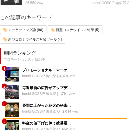
25,550
bonbi GOSSIP 編集部 O
view
この記事のキーワード
マーケティング論 (96)
新型コロナウイルス対策 (5)
新型コロナウイルス対策ツール (4)
週間ランキング
プロモーションの人気記事
1
プロモ―ショナル・マーケ...
bonbi GOSSIP 編集部
|
3,378
view
2
毎週最新の広告がアップデ...
bonbi GOSSIP 編集部
|
1,791
view
3
昼間に上がった花火の秘密...
bonbi GOSSIP 編集部 O
|
2,014
view
4
料金の値下げに伴う携帯電...
bonbi GOSSIP 編集部
|
1,462
view