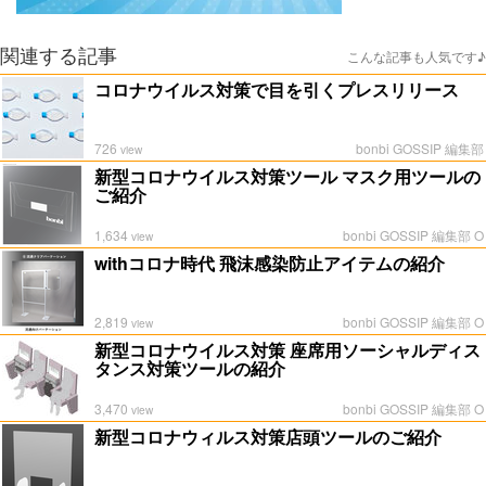
関連する記事
こんな記事も人気です♪
コロナウイルス対策で目を引くプレスリリース
726
bonbi GOSSIP 編集部
view
新型コロナウイルス対策ツール マスク用ツールの
ご紹介
1,634
bonbi GOSSIP 編集部 O
view
withコロナ時代 飛沫感染防止アイテムの紹介
2,819
bonbi GOSSIP 編集部 O
view
新型コロナウイルス対策 座席用ソーシャルディス
タンス対策ツールの紹介
3,470
bonbi GOSSIP 編集部 O
view
新型コロナウィルス対策店頭ツールのご紹介