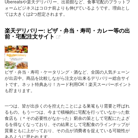
Ubereatsや楽天デリバリー、出前館など、食事宅配のプラットフ
ォームビジネスはコロナ前よりも伸びているようです。理由とし
ては大きくは2つ想定されます。
楽天デリバリー: ピザ・弁当・寿司・カレー等の出
前・宅配注文サイト
ピザ・弁当・寿司・ケータリング・酒など、全国の人気チェーン
が出店中。商品を比較しながら注文が出来るデリバリー総合サイ
トです。ネット特典あり！カード利用OK！楽天スーパーポイント
も貯まります。
一つは、皆が出歩くのを控えたことによる巣篭もり需要と呼ばれ
るもの。もう一つは、今まで積極的に宅配を行っていなかった飲
食店も（＊その必要性がなかった）窮余の策として宅配にたよざ
るを得なくなっており、その結果として宅配食のラインナップが
質量ともに上がっており、その点が消費者を捉えている可能性が
あるように思われます。