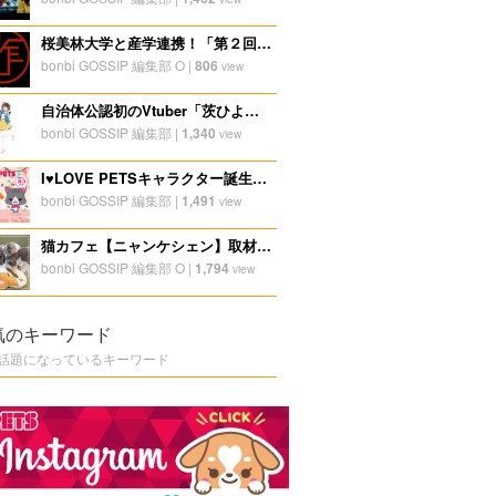
桜美林大学と産学連携！「第２回ディスプレイ研修合宿」レポート１
bonbi GOSSIP 編集部 O
|
806
view
自治体公認初のVtuber「茨ひより」の活躍
bonbi GOSSIP 編集部
|
1,340
view
I♥LOVE PETSキャラクター誕生秘話【ブランド編】
bonbi GOSSIP 編集部
|
1,491
view
猫カフェ【ニャンケシェン】取材レポート
bonbi GOSSIP 編集部 O
|
1,794
view
気のキーワード
話題になっているキーワード