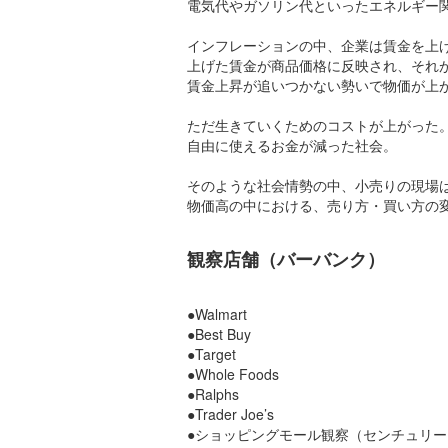
電気代やガソリン代といったエネルギー
インフレーションの中、企業は賃金を上
上げた賃金が商品価格に反映され、それ
賃金上昇が追いつかない勢いで物価が上
ただ生きていくためのコストが上がった
自由に使えるお金が減った社会。
そのような社会情勢の中、小売りの現場
物価高の中における、売り方・買い方の
観察店舗（バーバンク）
●Walmart
●Best Buy
●Target
●Whole Foods
●Ralphs
●Trader Joe’s
●ショッピングモール観察（センチュリ