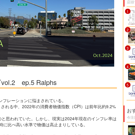
店頭
1
2
3
4
2 ep.5 Ralphs
5
インフレーションに悩まされている。
れる中、2022年の消費者物価指数（CPI）は前年比約9.2%
お
今注
と思われていた。しかし、現実は2024年現在のインフレ率は
平時に比べ高い水準で物価は高止まりしている。