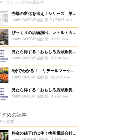
マーケティングの人気記事
売場の変化を追え！シリーズ 第一弾スーパーを観ると面白い！
bonbi GOSSIP 編集部 O
|
7,936
view
びっくりの店頭演出。レトルトカレーの店頭販促。
bonbi GOSSIP 編集部
|
1,361
view
見たら得する！おもしろ店頭販促ディスプレイ特集！2024年第一弾
bonbi GOSSIP 編集部
|
1,904
view
5分でわかる！ リテールマーケティング
bonbi GOSSIP 編集部
|
22,171
view
見たら得する！おもしろ店頭販促ディスプレイ特集！2023年冬第一弾
bonbi GOSSIP 編集部
|
1,797
view
すすめの記事
目の記事
料金の値下げに伴う携帯電話会社のプロモーションの変化
bonbi GOSSIP 編集部
|
1,462
view