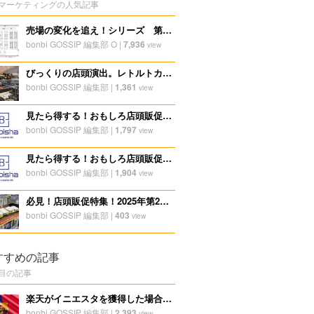
マーケティングの人気記事
売場の変化を追え！シリーズ 第一弾スーパーを観ると面白い！
bonbi GOSSIP 編集部 O
|
7,936
view
びっくりの店頭演出。レトルトカレーの店頭販促。
bonbi GOSSIP 編集部
|
1,361
view
見たら得する！おもしろ店頭販促ディスプレイ特集！2023年冬第一弾
bonbi GOSSIP 編集部
|
1,797
view
見たら得する！おもしろ店頭販促ディスプレイ特集！2024年第一弾
bonbi GOSSIP 編集部
|
1,904
view
必見！店頭販促特集！2025年第28弾
bonbi GOSSIP 編集部
|
403
view
すすめの記事
目の記事
楽天がイニエスタを獲得した場合のプロモーション効果は？？
bonbi GOSSIP 編集部
|
2,393
view