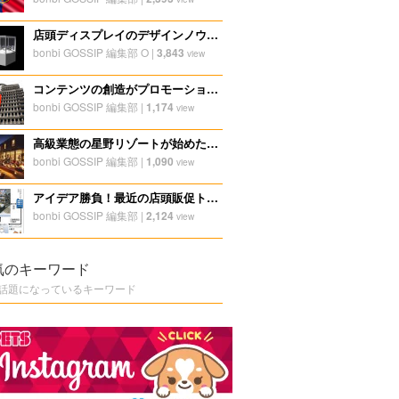
店頭ディスプレイのデザインノウハウ。ハーフミラーを使った見せ方。
bonbi GOSSIP 編集部 O
|
3,843
view
コンテンツの創造がプロモーションにもつながる、中国時価総額3位の会社の考え方
bonbi GOSSIP 編集部
|
1,174
view
高級業態の星野リゾートが始めた新業態から学ぶマーケティングのヒント
bonbi GOSSIP 編集部
|
1,090
view
アイデア勝負！最近の店頭販促トレンド
bonbi GOSSIP 編集部
|
2,124
view
気のキーワード
話題になっているキーワード