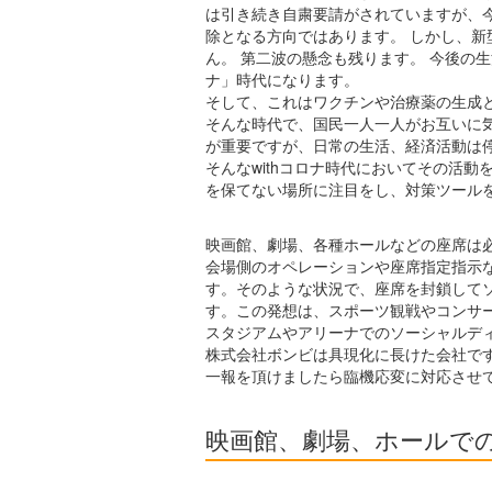
は引き続き自粛要請がされていますが、
除となる方向ではあります。 しかし、
ん。 第二波の懸念も残ります。 今後の生
ナ」時代になります。
そして、これはワクチンや治療薬の生成
そんな時代で、国民一人一人がお互いに
が重要ですが、日常の生活、経済活動は
そんなwithコロナ時代においてその活
を保てない場所に注目をし、対策ツール
映画館、劇場、各種ホールなどの座席は
会場側のオペレーションや座席指定指示
す。そのような状況で、座席を封鎖して
す。この発想は、スポーツ観戦やコンサ
スタジアムやアリーナでのソーシャルデ
株式会社ボンビは具現化に長けた会社で
一報を頂けましたら臨機応変に対応させ
映画館、劇場、ホールで