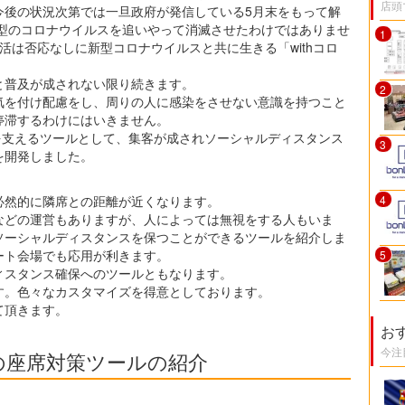
店頭
今後の状況次第では一旦政府が発信している5月末をもって解
新型のコロナウイルスを追いやって消滅させたわけではありませ
1
活は否応なしに新型コロナウイルスと共に生きる「withコロ
と普及が成されない限り続きます。
2
気を付け配慮をし、周りの人に感染をさせない意識を持つこと
停滞するわけにはいきません。
動を支えるツールとして、集客が成されソーシャルディスタンス
3
を開発しました。
必然的に隣席との距離が近くなります。
4
などの運営もありますが、人によっては無視をする人もいま
ソーシャルディスタンスを保つことができるツールを紹介しま
ート会場でも応用が利きます。
5
ィスタンス確保へのツールともなります。
す。色々なカスタマイズを得意としております。
て頂きます。
お
今注
の座席対策ツールの紹介