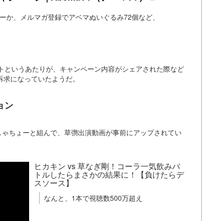
rフォローか、メルマガ登録でアベマぬいぐるみ72個など、
ントというあたりが、キャンペーン内容がシェアされた際など
訴求になっていたようだ。
ョン
じめしゃちょーと組んで、草彅出演動画が事前にアップされてい
ヒカキン vs 草なぎ剛！コーラ一気飲みバ
トルしたらまさかの結果に！【負けたらデ
スソース】
なんと、1本で視聴数500万超え