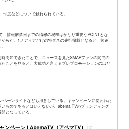
、忖度などについて触れられている。
て、情報解禁日までの情報の秘匿はかなり重要なPOINTとな
いからだ。1メディアだけの特ダネの先行掲載となると、後追
だ。
時周知できたことで、ニュースを見たSMAPファンの間での
れたことを見ると、大成功と言えるプレプロモーションの出だ
ャンペーンサイトなども用意している。キャンペーンに使われた
いものであるとはいえないが、abema TVのブランディング
展開となっている。
ンペーン | AbemaTV（アベマTV）