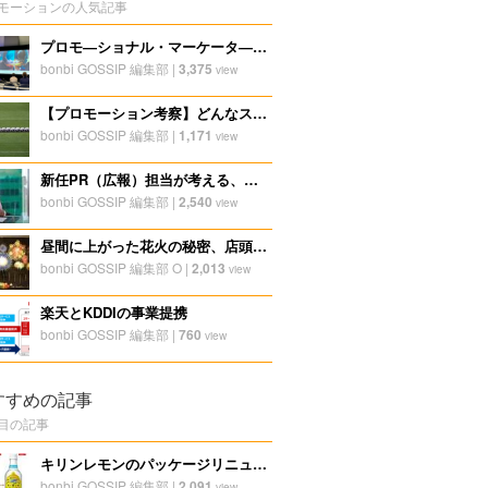
モーションの人気記事
プロモ―ショナル・マーケータ―認証試験を受験してみて
bonbi GOSSIP 編集部
|
3,375
view
【プロモーション考察】どんなスポンサーがついている？ラグビーナショナルチームのユニフォームでスポンサードリサーチしてみた！
bonbi GOSSIP 編集部
|
1,171
view
新任PR（広報）担当が考える、PRコンセプトとは？
bonbi GOSSIP 編集部
|
2,540
view
昼間に上がった花火の秘密、店頭販促デザイナーが珍しい技術を語る
bonbi GOSSIP 編集部 O
|
2,013
view
楽天とKDDIの事業提携
bonbi GOSSIP 編集部
|
760
view
すすめの記事
目の記事
キリンレモンのパッケージリニューアルプロモーション
bonbi GOSSIP 編集部
|
2,091
view