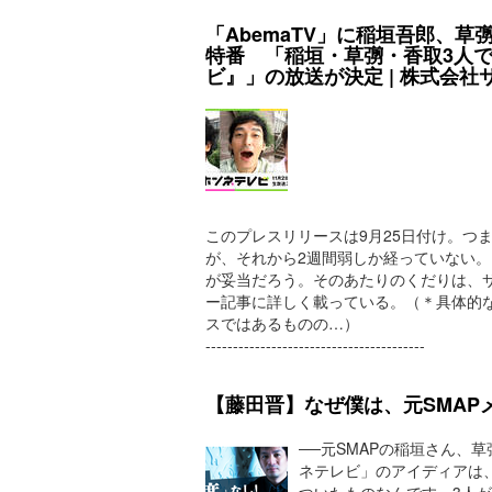
「AbemaTV」に稲垣吾郎、草
特番 「稲垣・草彅・香取3人で
ビ』」の放送が決定 | 株式会
このプレスリリースは9月25日付け。つ
が、それから2週間弱しか経っていない
が妥当だろう。そのあたりのくだりは、
ー記事に詳しく載っている。（＊具体的
スではあるものの…）
----------------------------------------
【藤田晋】なぜ僕は、元SMAP
──元SMAPの稲垣さん、
ネテレビ」のアイディアは
ついたものなんです。3人が「