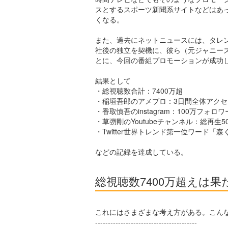
スとするスポーツ新聞系サイトなどはあ
くなる。
また、過去にネットニュースには、タレ
社後の独立を契機に、彼ら（元ジャニー
とに、今回の番組プロモーションが成功
結果として
・総視聴数合計：7400万超
・稲垣吾郎のアメブロ：3日間全体アクセ
・香取慎吾のinstagram：100万フォロ
・草彅剛のYoutubeチャンネル：総再生5
・Twitter世界トレンド第一位ワード「森
などの記録を達成している。
総視聴数7400万超えは
これにはさまざまな考え方がある。こん
----------------------------------------