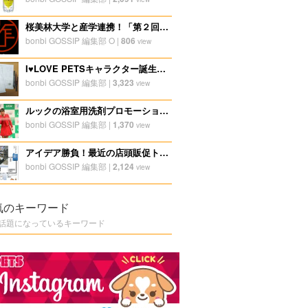
桜美林大学と産学連携！「第２回ディスプレイ研修合宿」レポート１
bonbi GOSSIP 編集部 O
|
806
view
I♥LOVE PETSキャラクター誕生秘話【デザイン編】
bonbi GOSSIP 編集部
|
3,323
view
ルックの浴室用洗剤プロモーション考察
bonbi GOSSIP 編集部
|
1,370
view
アイデア勝負！最近の店頭販促トレンド
bonbi GOSSIP 編集部
|
2,124
view
気のキーワード
話題になっているキーワード