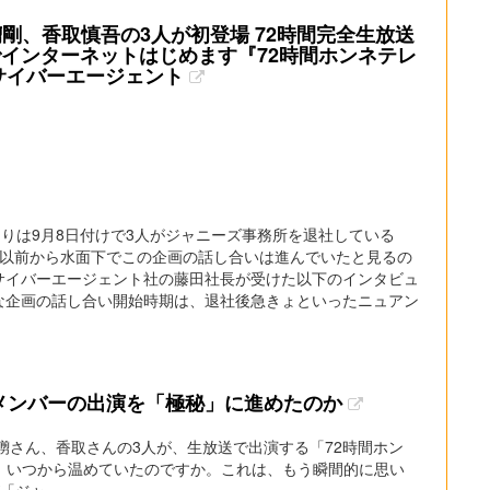
彅剛、香取慎吾の3人が初登場 72時間完全生放送
インターネットはじめます『72時間ホンネテレ
社サイバーエージェント
まりは9月8日付けで3人がジャニーズ事務所を退社している
。以前から水面下でこの企画の話し合いは進んでいたと見るの
サイバーエージェント社の藤田社長が受けた以下のインタビュ
な企画の話し合い開始時期は、退社後急きょといったニュアン
メンバーの出演を「極秘」に進めたのか
草彅さん、香取さんの3人が、生放送で出演する「72時間ホン
、いつから温めていたのですか。これは、もう瞬間的に思い
ジャ...