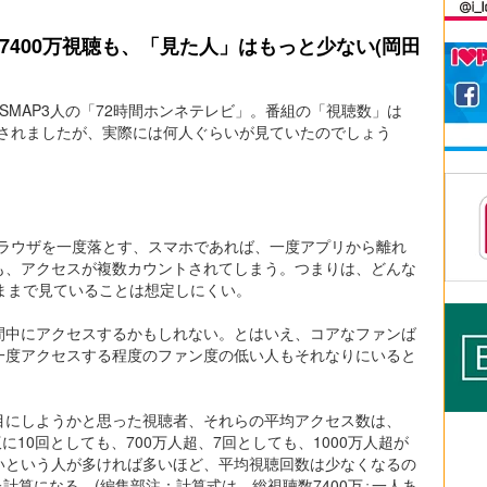
7400万視聴も、「見た人」はもっと少ない(岡田
元SMAP3人の「72時間ホンネテレビ」。番組の「視聴数」は
表されましたが、実際には何人ぐらいが見ていたのでしょう
ブラウザを一度落とす、スマホであれば、一度アプリから離れ
も、アクセスが複数カウントされてしまう。つまりは、どんな
ままで見ていることは想定しにくい。
間中にアクセスするかもしれない。とはいえ、コアなファンば
一度アクセスする程度のファン度の低い人もそれなりにいると
目にしようかと思った視聴者、それらの平均アクセス数は、
仮に10回としても、700万人超、7回としても、1000万人超が
いという人が多ければ多いほど、平均視聴回数は少なくなるの
た計算になる。(編集部注：計算式は、総視聴数7400万÷一人あ