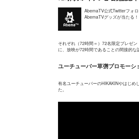
AbemaTV公式Twitte
AbemaTVグッズが当たる！
それぞれ（72時間＝）72名限定プレゼ
に、放映が72時間であることの間接的な
ユーチューバー草彅プロモーシ
有名ユーチューバーのHIKAKINやは
た。