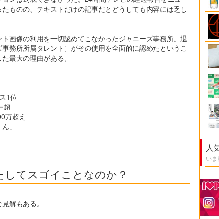
ったものの、テキストだけの記事だとどうしても内容には乏し
ント画像の利用を一切認めてこなかったジャニーズ事務所。退
ズ事務所所属タレント）がその使用を全面的に認めたというこ
した最大の理由がある。
ス1位
ワー超
00万超え
くん」
人
いま
果たしてスゴイことなのか？
な見解もある。