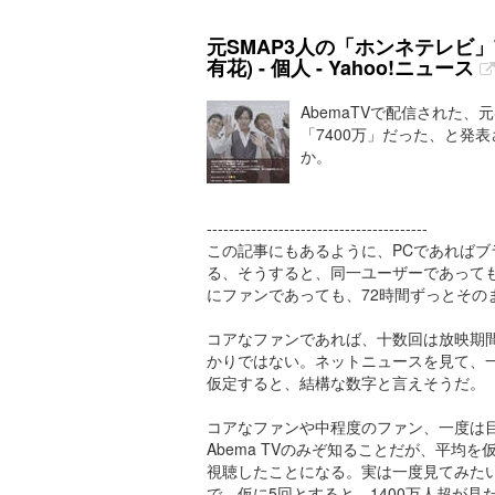
元SMAP3人の「ホンネテレビ」
有花) - 個人 - Yahoo!ニュース
AbemaTVで配信された、
「7400万」だった、と発
か。
----------------------------------------
この記事にもあるように、PCであれば
る、そうすると、同一ユーザーであって
にファンであっても、72時間ずっとその
コアなファンであれば、十数回は放映期
かりではない。ネットニュースを見て、
仮定すると、結構な数字と言えそうだ。
コアなファンや中程度のファン、一度は
Abema TVのみぞ知ることだが、平均を
視聴したことになる。実は一度見てみた
で、仮に5回とすると、1400万人超が見