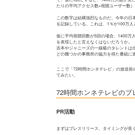
たりの平均アクセス数=視聴ユーザー数）
この数字は結構強烈なものだ。今年の日本
を記録している。これは、1％が100万人
仮に平均視聴回数が5回の場合、1400
を表現したと言えなくはないだろうか。
吉本やジャニーズの一線級のタレントは
どの幾つかの事務所の協力を得た番組に
ここで「72時間ホンネテレビ」の放送
てみたい。
72時間ホンネテレビのプ
PR活動
まずはプレスリリース、タイミングが良