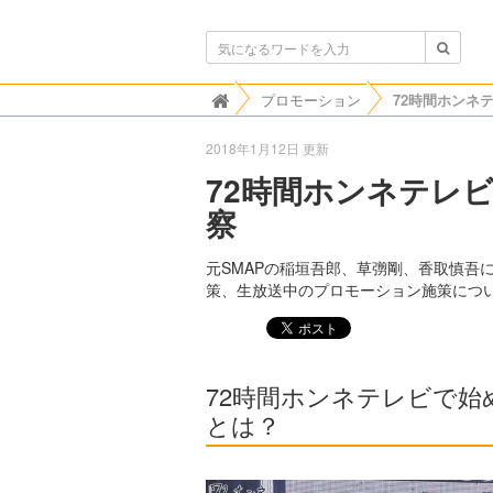
ボンビゴシップ
プロモーション

2018年1月12日 更新
72時間ホンネテレ
察
元SMAPの稲垣吾郎、草彅剛、香取慎吾
策、生放送中のプロモーション施策につ
72時間ホンネテレビで
とは？