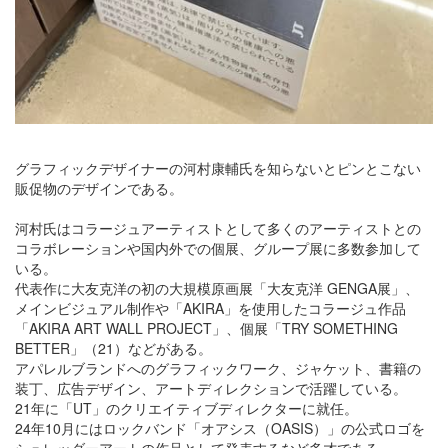
グラフィックデザイナーの河村康輔氏を知らないとピンとこない
販促物のデザインである。
河村氏はコラージュアーティストとして多くのアーティストとの‬
コラボレーションや国内外での個展、グループ展に多数参加して
いる。
代表作に大友克洋の初の大規模原画展「大友克洋‬ GENGA展」、
メインビジュアル制作や「AKIRA」を使用したコラージュ作品
「AKIRA ART WALL‬ PROJECT」、個展「TRY SOMETHING
BETTER」（21）などがある。
アパレルブランドへ‬のグラフィックワーク、ジャケット、書籍の
装丁、広告デザイン、アートディレクションで活躍している。
21‬年に「UT」のクリエイティブディレクターに就任。
‬24年10月にはロックバンド「オアシス（OASIS）」の公式ロゴを
シュレッダーアートの作品として発表するなど多才である。