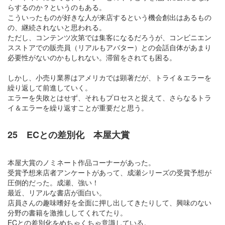
らするのか？というのもある。
こういったものが好きな人が来店するという機会創出はあるもの
の、継続されないと思われる。
ただし、コンテンツ次第では集客になるだろうが、コンビニエン
スストアでの販売員（リアルもアバター）との会話自体があまり
必要性がないのかもしれない。滞留をされても困る。
しかし、小売り業界はアメリカでは顕著だが、トライ＆エラーを
繰り返して前進していく。
エラーを失敗とはせず、それもプロセスと捉えて、さらなるトラ
イ＆エラーを繰り返すことが重要だと思う。
25 ECとの差別化 本屋大賞
本屋大賞のノミネート作品コーナーがあった。
受賞予想来店者アンケートがあって、成瀬シリーズの受賞予想が
圧倒的だった。成瀬、強い！
最近、リアルな書店が面白い。
店員さんの趣味嗜好を全面に押し出してきたりして、興味のない
分野の書籍を激推ししてくれてたり。
ECとの差別化をめちゃくちゃ意識している。