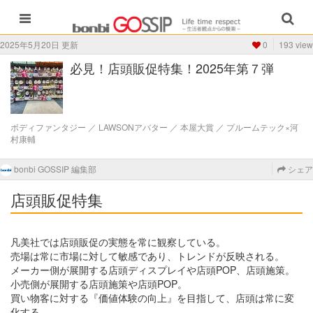
2025年5月20日 更新
0
193 view
必見！店頭販促特集！2025年第７弾
ボディファンタジー ／ LAWSONアバター ／ 本屋大賞 ／ プルームテック×河
村康輔
bonbi GOSSIP 編集部
シェア
店頭販促特集
凡美社では店頭販促の実態を常に観察している。
売場は常に市場に対して敏感であり、トレンドが反映される。
メーカー側が展開する店頭ディスプレイや店頭POP、店頭施策。
小売側が展開する店頭施策や店頭POP。
買い物客に対する『価値体験の向上』を目指して、店頭は常に変
化する。