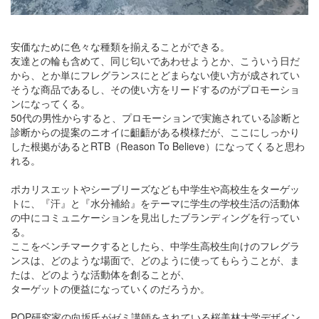
安価なために色々な種類を揃えることができる。
友達との輪も含めて、同じ匂いであわせようとか、こういう日だ
から、とか単にフレグランスにとどまらない使い方が成されてい
そうな商品であるし、その使い方をリードするのがプロモーショ
ンになってくる。
50代の男性からすると、プロモーションで実施されている診断と
診断からの提案のニオイに齟齬がある模様だが、ここにしっかり
した根拠があるとRTB（Reason To Believe）になってくると思わ
れる。
ポカリスエットやシーブリーズなども中学生や高校生をターゲッ
トに、『汗』と『水分補給』をテーマに学生の学校生活の活動体
の中にコミュニケーションを見出したブランディングを行ってい
る。
ここをベンチマークするとしたら、中学生高校生向けのフレグラ
ンスは、どのような場面で、どのように使ってもらうことが、ま
たは、どのような活動体を創ることが、
ターゲットの便益になっていくのだろうか。
POP研究家の向坂氏がゼミ講師をされている桜美林大学デザイン