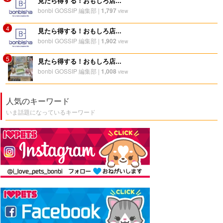
見たら得する！おもしろ店...
bonbi GOSSIP 編集部
|
1,797
view
4
見たら得する！おもしろ店...
bonbi GOSSIP 編集部
|
1,902
view
5
見たら得する！おもしろ店...
bonbi GOSSIP 編集部
|
1,008
view
人気のキーワード
いま話題になっているキーワード