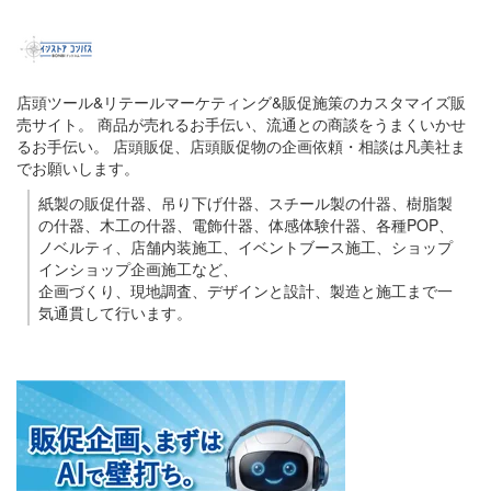
店頭ツール&リテールマーケティング&販促施策のカスタマイズ販
売サイト。 商品が売れるお手伝い、流通との商談をうまくいかせ
るお手伝い。 店頭販促、店頭販促物の企画依頼・相談は凡美社ま
でお願いします。
紙製の販促什器、吊り下げ什器、スチール製の什器、樹脂製
の什器、木工の什器、電飾什器、体感体験什器、各種POP、
ノベルティ、店舗内装施工、イベントブース施工、ショップ
インショップ企画施工など、
企画づくり、現地調査、デザインと設計、製造と施工まで一
気通貫して行います。