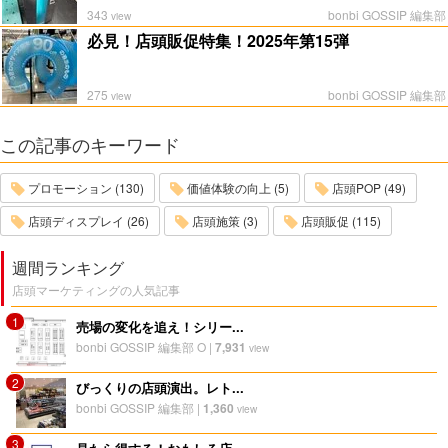
343
bonbi GOSSIP 編集部
view
必見！店頭販促特集！2025年第15弾
275
bonbi GOSSIP 編集部
view
この記事のキーワード
プロモーション (130)
価値体験の向上 (5)
店頭POP (49)
店頭ディスプレイ (26)
店頭施策 (3)
店頭販促 (115)
週間ランキング
店頭マーケティングの人気記事
1
売場の変化を追え！シリー...
bonbi GOSSIP 編集部 O
|
7,931
view
2
びっくりの店頭演出。レト...
bonbi GOSSIP 編集部
|
1,360
view
3