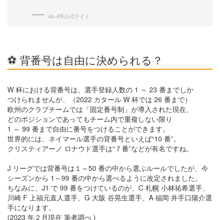
via
JFA公式サイト
⚽ 背番号は自由に決められる？
W 杯における背番号は、選手登録人数の 1 ～ 23 番までしか
つけられませんが、（2022 カタール W 杯では 26 番まで）
欧州のクラブチームでは「固定番号制」が導入された現在、
どのポジションであってもチーム内で重複しない限り
1 ～ 99 番まで自由に番号をつけることができます。
世界的には、ネイマール選手の背番号といえば“10 番”。
クリスティアーノ ロナウド選手は“７番”などが有名ですね。
J リーグでは背番号は１～50 番の中から選ぶルールでしたが、今
シーズンから 1～99 番の中から選べるように改定されました。
ちなみに、J1 で 99 番をつけているのが、C 札幌 小林祐希選手、
川崎 F 上福元直人選手、G 大阪 谷晃生選手、A 福岡 井手口陽介選
手になります。
(2023 年２月現在 筆者調べ )