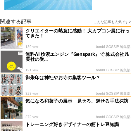
関連する記事
こんな記事も人気です♪
クリエイターの熱意に感動！ 大カプコン展に行っ
てきた！
139
bonbi GOSSIP 編集部
view
無料AI 検索エンジン『Genspark』で 株式会社凡
美社の受...
121
bonbi GOSSIP 編集部
view
御朱印は神社やお寺の集客ツール？
323
bonbi GOSSIP 編集部
view
気になる和菓子の展示 見せる、魅せる手法探訪
272
bonbi GOSSIP 編集部
view
トレーニング好きデザイナーの筋トレ豆知識