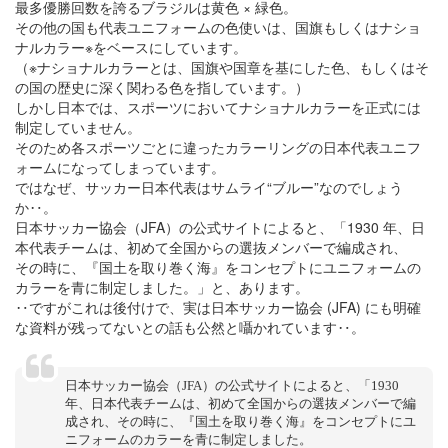
最多優勝回数を誇るブラジルは黄色 × 緑色。
その他の国も代表ユニフォームの色使いは、国旗もしくはナショ
ナルカラー※をベースにしています。
（※ナショナルカラーとは、国旗や国章を基にした色、もしくはそ
の国の歴史に深く関わる色を指しています。）
しかし日本では、スポーツにおいてナショナルカラーを正式には
制定していません。
そのため各スポーツごとに違ったカラーリングの日本代表ユニフ
ォームになってしまっています。
ではなぜ、サッカー日本代表はサムライ“ブルー”なのでしょう
か‥。
日本サッカー協会（JFA）の公式サイトによると、「1930 年、日
本代表チームは、初めて全国からの選抜メンバーで編成され、
その時に、『国土を取り巻く海』をコンセプトにユニフォームの
カラーを青に制定しました。」と、あります。
‥ですがこれは後付けで、実は日本サッカー協会 (JFA) にも明確
な資料が残ってないとの話も公然と囁かれています‥。
日本サッカー協会（JFA）の公式サイトによると、「1930
年、日本代表チームは、初めて全国からの選抜メンバーで編
成され、その時に、『国土を取り巻く海』をコンセプトにユ
ニフォームのカラーを青に制定しました。