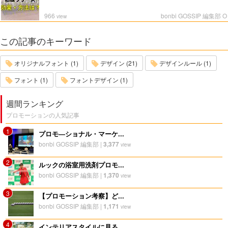
966
bonbi GOSSIP 編集部 O
view
この記事のキーワード
オリジナルフォント (1)
デザイン (21)
デザインルール (1)
フォント (1)
フォントデザイン (1)
週間ランキング
プロモーションの人気記事
1
プロモ―ショナル・マーケ...
bonbi GOSSIP 編集部
|
3,377
view
2
ルックの浴室用洗剤プロモ...
bonbi GOSSIP 編集部
|
1,370
view
3
【プロモーション考察】ど...
bonbi GOSSIP 編集部
|
1,171
view
4
インテリアスタイルに見る...