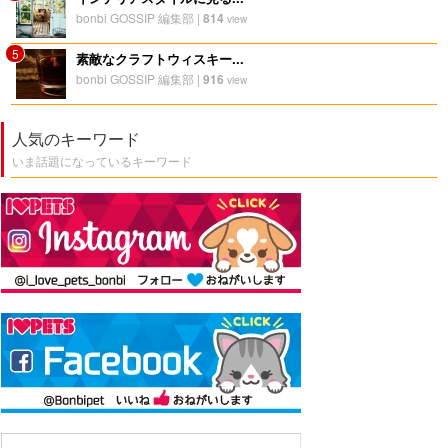
bonbi GOSSIP 編集部
|
814
view
5
素敵なクラフトウィスキー...
bonbi GOSSIP 編集部
|
916
view
人気のキーワード
いま話題になっているキーワード