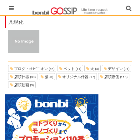
具現化
ブログ・オピニオン
ペット
犬
デザイン
(46)
(11)
(3)
(21)
店頭什器
猫
オリジナル什器
店頭販促
(33)
(3)
(17)
(115)
店頭動画
(3)