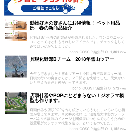
動物好きの皆さんにお得情報！ ペット用品
部 春の新商品紹介
I♡PETSから春の新製品が発売されました。ワンコやニャン
コにとってはどれもうれしいアイテムです。チェックをして
みてはいかがでしょうか。
bonbi GOSSIP 編集部 O
|
1,301
view
具現化野郎Bチーム 2018年雪山ツアー
今年も行きました！雪山ツアー！今回は野沢温泉スキー場。
日頃の行いの良さからか、２日間とも快晴でした。天気がい
いと見える景色も神がかってきます。
bonbi GOSSIP 編集部 O
|
572
view
店頭什器やPOPにとどまらない！ジオラマ模
型も作ります。
店頭什器や店頭POPを作り続けているうちに、いろいろな相
談が増えてきます。その時の依頼は、滋賀県大津市のソーラ
ーパネルの設置のイメージを関係者につかんでもらうための
設置場所のジオラマ模型を造る、というものでした。
bonbi GOSSIP 編集部 O
|
1,152
view