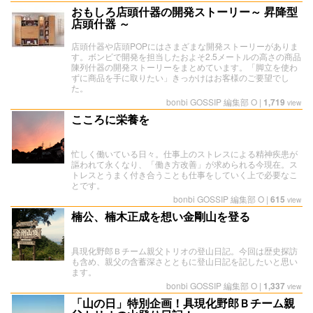
おもしろ店頭什器の開発ストーリー～ 昇降型
店頭什器 ～
店頭什器や店頭POPにはさまざまな開発ストーリーがありま
す。ボンビで開発を担当したおよそ2.5メートルの高さの商品
陳列什器の開発ストーリーをまとめています。「脚立を使わ
ずに商品を手に取りたい」きっかけはお客様のご要望でし
た。
bonbi GOSSIP 編集部 O
|
1,719
view
こころに栄養を
忙しく働いている日々。仕事上のストレスによる精神疾患が
謳われて永くなり、「働き方改善」が求められる今現在。ス
トレスとうまく付き合うことも仕事をしていく上で必要なこ
とです。
bonbi GOSSIP 編集部 O
|
615
view
楠公、楠木正成を想い金剛山を登る
具現化野郎Ｂチーム親父トリオの登山日記。今回は歴史探訪
も含め、親父の含蓄深さとともに登山日記を記したいと思い
ます。
bonbi GOSSIP 編集部 O
|
1,337
view
「山の日」特別企画！具現化野郎Ｂチーム親