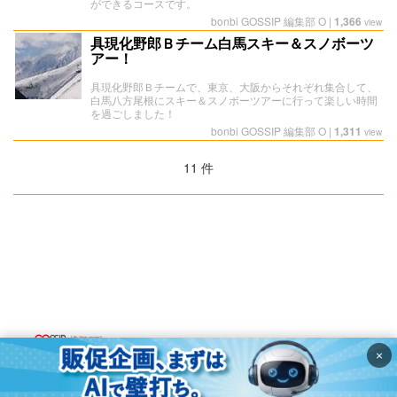
ができるコースです。
bonbi GOSSIP 編集部 O
|
1,366
view
具現化野郎Ｂチーム白馬スキー＆スノボーツ
アー！
具現化野郎Ｂチームで、東京、大阪からそれぞれ集合して、
白馬八方尾根にスキー＆スノボーツアーに行って楽しい時間
を過ごしました！
bonbi GOSSIP 編集部 O
|
1,311
view
11 件
お問い合わせ
×
利用規約