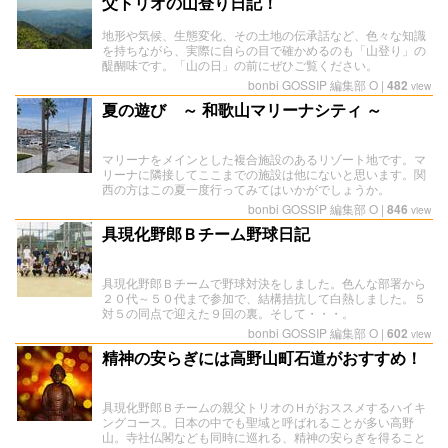
父トリオの山登り日記！
地形や気候、生態変化、その土地の伝承話など、色々な知識
を持ちながら、実際に自らの目で確かめるのも「山登り」の
醍醐味です。「山の日」の前にぜひご覧ください。
bonbi GOSSIP 編集部 O
|
482
view
夏の遊び ～ 和歌山マリーナシティ ～
マリーナをメインとした複合施設のあるリゾート地です。マ
リーナに隣接してここまでの施設は他にないと思います。関
西の方はこの夏一度行ってみてはいかがでしょうか。
bonbi GOSSIP 編集部 O
|
846
view
具現化野郎Ｂチーム野球日記
具現化野郎Ｂチームで野球対決をしました。色んな部署から
２０代～５０代まで参加で、結構拮抗して白熱しました。５
対５の同点で迎えた９回の裏。そして・・・。
bonbi GOSSIP 編集部 O
|
602
view
精神の安らぎには高野山町石道がおすすめ！
具現化野郎Ｂチームの親父トリオのＨがおススメするハイキ
ングコース。日本の中でも聖域と呼ばれることが多い高野
山。寺社仏閣なども同時に巡れる、精神の安らぎを得ること