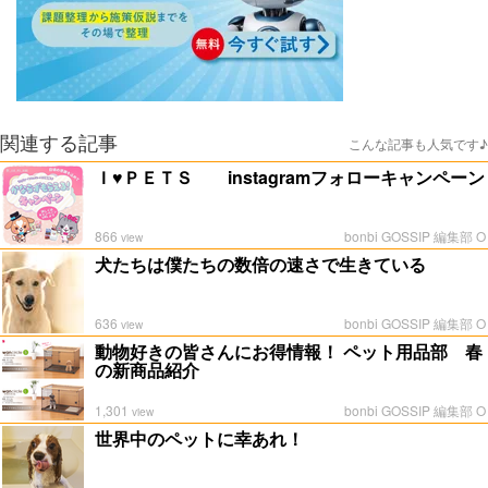
関連する記事
こんな記事も人気です♪
Ｉ♥ＰＥＴＳ instagramフォローキャンペーン
866
bonbi GOSSIP 編集部 O
view
犬たちは僕たちの数倍の速さで生きている
636
bonbi GOSSIP 編集部 O
view
動物好きの皆さんにお得情報！ ペット用品部 春
の新商品紹介
1,301
bonbi GOSSIP 編集部 O
view
世界中のペットに幸あれ！