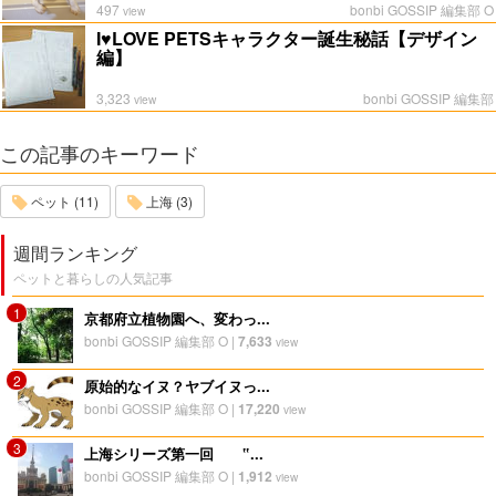
497
bonbi GOSSIP 編集部 O
view
I♥LOVE PETSキャラクター誕生秘話【デザイン
編】
3,323
bonbi GOSSIP 編集部
view
この記事のキーワード
ペット (11)
上海 (3)
週間ランキング
ペットと暮らしの人気記事
1
京都府立植物園へ、変わっ...
bonbi GOSSIP 編集部 O
|
7,633
view
2
原始的なイヌ？ヤブイヌっ...
bonbi GOSSIP 編集部 O
|
17,220
view
3
上海シリーズ第一回 ‟...
bonbi GOSSIP 編集部 O
|
1,912
view