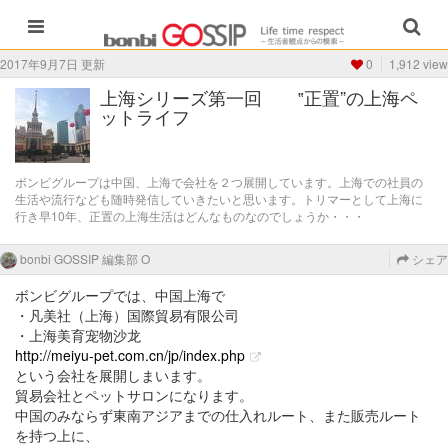
2017年9月7日 更新
0
1,912 view
上海シリーズ第一回 ‟正置”の上海ペ
ットライフ
ボンビグループは中国、上海で会社を２つ展開しています。上海での社員の
生活や流行なども随時発信していきたいと思います。トリマーとして上海に
行き早10年、正置の上海生活はどんなものなのでしょうか・・・
bonbi GOSSIP 編集部 O
シェア
ボンビグループでは、中国上海で
・凡美社（上海）国際貿易有限公司
・上海美育宠物沙龙
http://meiyu-pet.com.cn/jp/index.php
という会社を展開しまいます。
貿易会社とペットサロンになります。
中国のみならず東南アジアまでの仕入れルート、また販売ルート
を持つ上に、