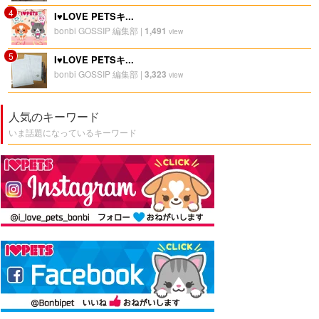
4
I♥LOVE PETSキ...
bonbi GOSSIP 編集部
|
1,491
view
5
I♥LOVE PETSキ...
bonbi GOSSIP 編集部
|
3,323
view
人気のキーワード
いま話題になっているキーワード