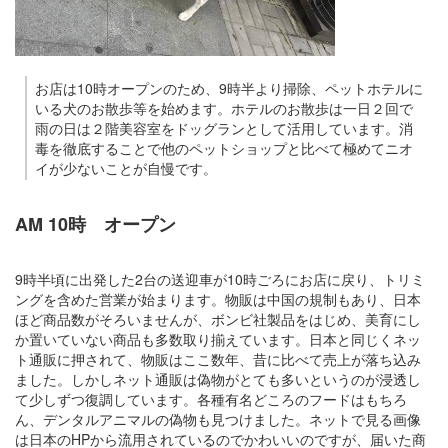
お店は10時オープンのため、9時半より掃除、ペットホテルに
いる犬のお散歩等を始めます。ホテルのお散歩は一日２回で
雨の日は２階美容室をドッグランとして活用しています。消
毒を徹底することで他のペットショップと比べて極めてニオ
イが少ないことが自慢です。
AM 10時 オープン
9時半頃に出発した2台の送迎車が10時ごろにお店に戻り、トリミ
ングを含めた営業が始まります。物販は中国の規制もあり、日本
ほど商品数がそろいませんが、ボンビ社製品をはじめ、美育にし
か置いていない商品も多数取り揃えています。日本と同じくネッ
ト通販に押されて、物販はここ数年、昔に比べて売上が落ち込み
ました。しかしネット通販は偽物がとても多いというのが浸透し
て少しずつ復調しています。各種有名どころのフードはもちろ
ん、デンタルアニマルの偽物も見つけました。ネットで見る画像
は日本のHPから流用されているのでかわいいのですが、届いた商