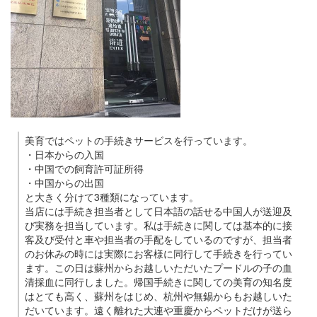
美育ではペットの手続きサービスを行っています。
・日本からの入国
・中国での飼育許可証所得
・中国からの出国
と大きく分けて3種類になっています。
当店には手続き担当者として日本語の話せる中国人が送迎及
び実務を担当しています。私は手続きに関しては基本的に接
客及び受付と車や担当者の手配をしているのですが、担当者
のお休みの時には実際にお客様に同行して手続きを行ってい
ます。この日は蘇州からお越しいただいたプードルの子の血
清採血に同行しました。帰国手続きに関しての美育の知名度
はとても高く、蘇州をはじめ、杭州や無錫からもお越しいた
だいています。遠く離れた大連や重慶からペットだけが送ら