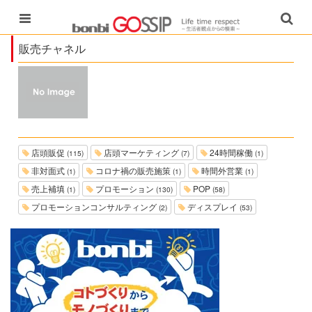
販売チャネル
店頭販促
店頭マーケティング
24時間稼働
(115)
(7)
(1)
非対面式
コロナ禍の販売施策
時間外営業
(1)
(1)
(1)
売上補填
プロモーション
POP
(1)
(130)
(58)
プロモーションコンサルティング
ディスプレイ
(2)
(53)