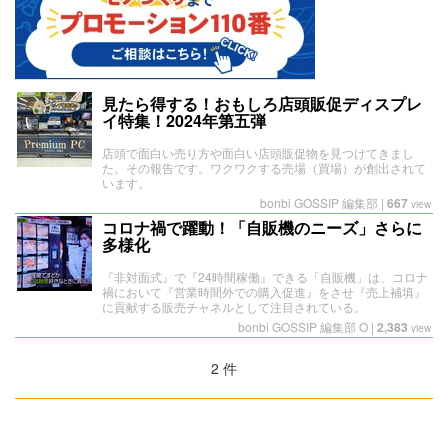
見たら得する！おもしろ店頭販促ディスプレ
イ特集！2024年第五弾
店頭で面白い売り方や面白い店頭販促物を見つけてきまし
た。その報告です。ワクワクする売場（買場）が創出されて
います。
bonbi GOSSIP 編集部
|
667
view
コロナ禍で躍動！「自販機のニーズ」さらに
多様化
『非対面式』で『24時間稼働』できる「自販機」は、コロナ
禍において『営業時間外での購入促進』をさせ『売上補填』
に貢献する販売チャネルとして注目されている。
bonbi GOSSIP 編集部 O
|
2,383
view
2 件