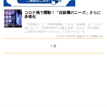
コロナ禍で躍動！「自販機のニーズ」さらに
多様化
『非対面式』で『24時間稼働』できる「自販機」は、コロナ
禍において『営業時間外での購入促進』をさせ『売上補填』
に貢献する販売チャネルとして注目されている。
bonbi GOSSIP 編集部 O
|
2,383
view
1 件