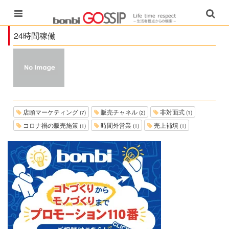
24時間稼働
店頭マーケティング
販売チャネル
非対面式
(7)
(2)
(1)
コロナ禍の販売施策
時間外営業
売上補填
(1)
(1)
(1)