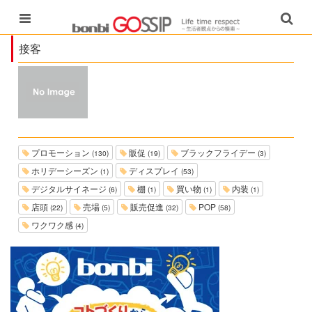
接客
プロモーション
販促
ブラックフライデー
(130)
(19)
(3)
ホリデーシーズン
ディスプレイ
(1)
(53)
デジタルサイネージ
棚
買い物
内装
(6)
(1)
(1)
(1)
店頭
売場
販売促進
POP
(22)
(5)
(32)
(58)
ワクワク感
(4)