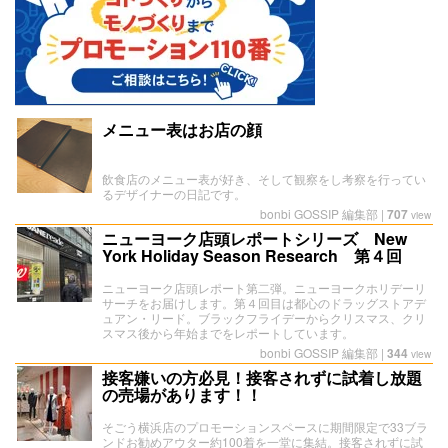
メニュー表はお店の顔
飲食店のメニュー表が好き、そして観察をし考察を行ってい
るデザイナーの日記です。
bonbi GOSSIP 編集部
|
707
view
ニューヨーク店頭レポートシリーズ New
York Holiday Season Research 第４回
ニューヨーク店頭レポート第二弾。ニューヨークホリデーリ
サーチをお届けします。第４回目は都心のドラッグストアデ
ュアン・リード。ブラックフライデーからクリスマス、クリ
スマス後から年始までをレポートしています。
bonbi GOSSIP 編集部
|
344
view
接客嫌いの方必見！接客されずに試着し放題
の売場があります！！
そごう横浜店のプロモーションスペースに期間限定で33ブラ
ンドお勧めアウター約100着を一堂に集結。接客されずに試