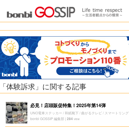
「体験訴求」に関する記事
必見！店頭販促特集！2025年第14弾
UNO電車ステッカー / 和紙靴下 / 曲がるテレビ / スマートリング
bonbi GOSSIP 編集部
|
284
view