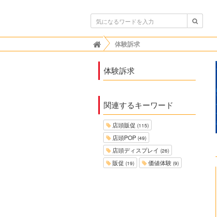
ボンビゴシップ
体験訴求

体験訴求
関連するキーワード
店頭販促
(115)
店頭POP
(49)
店頭ディスプレイ
(26)
販促
価値体験
(19)
(9)