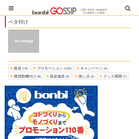
ベタ付け
販促
プロモーション
キャンペーン
(19)
(130)
(4)
購買動機付け
販促施策
推し活
グッズ展開
(8)
(3)
(2)
(1)