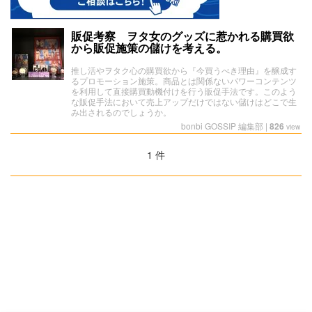
販促考察 ヲタ女のグッズに惹かれる購買欲
から販促施策の儲けを考える。
推し活やヲタク心の購買欲から『今買うべき理由』を醸成す
るプロモーション施策。商品とは関係ないパワーコンテンツ
を利用して直接購買動機付けを行う販促手法です。このよう
な販促手法において売上アップだけではない儲けはどこで生
み出されるのでしょうか。
bonbi GOSSIP 編集部
|
826
view
1 件