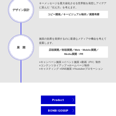
キーメッセージを最大値化させる世界観を発想しアイデア
に富んだ『伝え方』を考えます。
デザイン設計
コピー開発／キービジュアル制作／展開考察
施策の効果を発揮するのに最適なメディアや機会を考えて
提案します。
展 開
店頭展開／街頭展開／Web・Mobile展開／
Media展開・PR
○キャンペーン施策
○イベント施策
○動画（PV）制作
○コンテンツタイアップ
○ホームページ制作
○キャスティング
○SNS施策
○Youtuberプロモーション
Product
BONBI GOSSIP