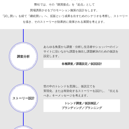
弊社では、その『購買接点』を『起点』として
買場誘因させるプロモーション施策の設計をします。
『試し買い』を経て『継続買い』へ、拡販という成果を出すためのシナリオを考察し、ストーリー
を描き、そのストーリーが効果的に発揮される展開を考えます。
あらゆる角度から調査・分析し生活者やショッパーのイン
サイトに沿いながら課題を抽出し課題解決のための仮説を
設定します。
調査分析
各種調査／課題設定／仮説設計
世の中のトレンドを意識し、仮説立てを
実現化、
または有効化するストーリーを設計し、
『伝える
べき』キーメッセージを考えます。
ストーリー設計
トレンド調査／仮説検証／
ブランディング／プランニング