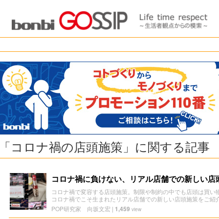
「コロナ禍の店頭施策」に関する記事
コロナ禍に負けない、リアル店舗での新しい店
コロナ禍で変容する店頭施策。制限や制約の中でも店頭は買い
コロナ禍でこそ生まれたリアル店舗での新しい店頭施策をご紹
POP研究家 向坂文宏
|
1,459
view