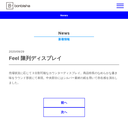
News
News
新着情報
2020/09/29
Feel 陳列ディスプレイ
売場状況に応じて３分割可能なカウンターディスプレイ。商品特長のなめらかな書き
味をラウンド形状にて表現。中央部分にはシルバー素材の紙を用いて存在感を演出し
ました。
前へ
次へ