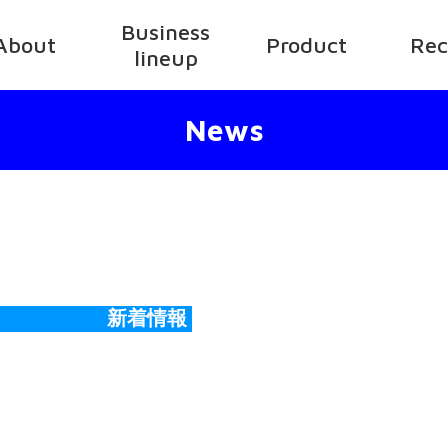
Business
About
Product
Rec
lineup
News
新着情報